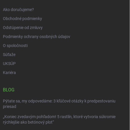
e
Ako doručujeme?
Obchodné podmienky
Odstúpenie od zmluvy
Podmienky ochrany osobných údajov
O spoločnosti
Súťaže
UKSÚP
Kariéra
BLOG
Pýtate sa, my odpovedáme: 3 kľúčové otázky k predpestovaniu
priesad
„Koniec zvedavým pohľadom! 5 rastlín, ktoré vytvoria súkromie
rýchlejšie ako betónový plot“