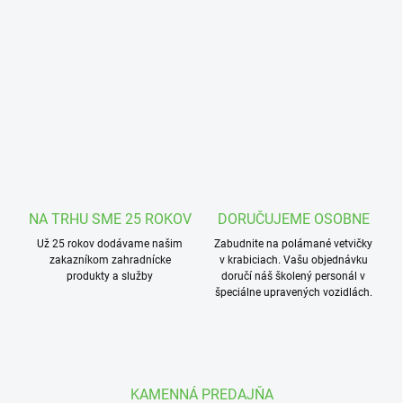
t
r
a
d
í
c
i
o
u
NA TRHU SME 25 ROKOV
DORUČUJEME OSOBNE
-
Už 25 rokov dodávame našim
Zabudnite na polámané vetvičky
O
zakazníkom zahradnícke
v krabiciach. Vašu objednávku
produkty a služby
doručí náš školený personál v
A
špeciálne upravených vozidlách.
S
I
S
KAMENNÁ PREDAJŇA