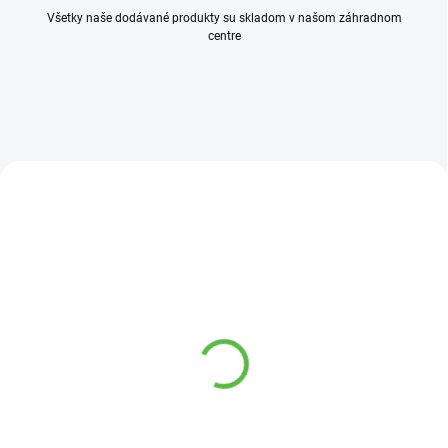
Všetky naše dodávané produkty su skladom v našom záhradnom
centre
SKLADOM
SKLADOM
Vinca cultivars 10/20
Tavoľa kalinolistá Lutea
C1
4,50 €
/ ks
Physocarpus Lutea
4,50 €
/ ks
Do košíka
Do košíka
Podrastová trvalka s modrými
kvetmi.
Zaujímavý rýchlo rastúci okrasný
ker.