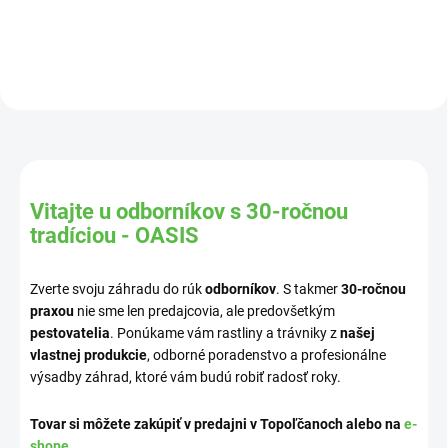
Vitajte u odborníkov s 30-ročnou
tradíciou - OASIS
Zverte svoju záhradu do rúk
odborníkov
. S takmer
30-ročnou
praxou
nie sme len predajcovia, ale predovšetkým
pestovatelia
. Ponúkame vám rastliny a trávniky z
našej
vlastnej produkcie
, odborné poradenstvo a profesionálne
výsadby záhrad, ktoré vám budú robiť radosť roky.
Tovar si môžete zakúpiť v predajni v Topoľčanoch alebo na
e-
shope
.