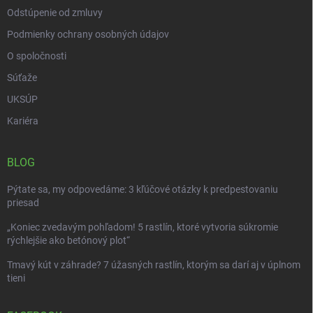
Odstúpenie od zmluvy
Podmienky ochrany osobných údajov
O spoločnosti
Súťaže
UKSÚP
Kariéra
BLOG
Pýtate sa, my odpovedáme: 3 kľúčové otázky k predpestovaniu
priesad
„Koniec zvedavým pohľadom! 5 rastlín, ktoré vytvoria súkromie
rýchlejšie ako betónový plot“
Tmavý kút v záhrade? 7 úžasných rastlín, ktorým sa darí aj v úplnom
tieni