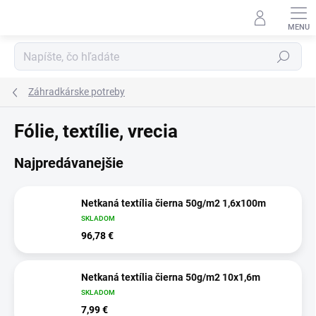
Prejsť
na
obsah
Hľadať
Záhradkárske potreby
Fólie, textílie, vrecia
Najpredávanejšie
Netkaná textília čierna 50g/m2 1,6x100m
SKLADOM
96,78 €
Netkaná textília čierna 50g/m2 10x1,6m
SKLADOM
7,99 €