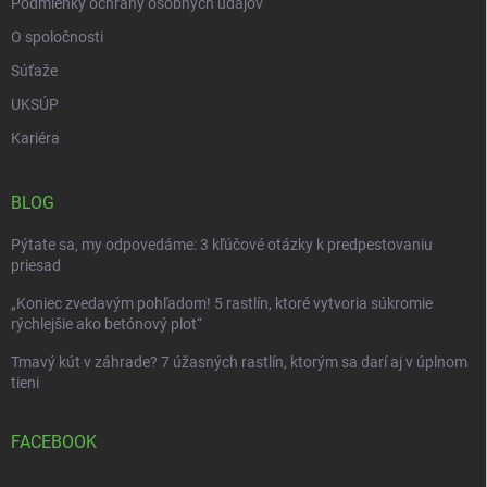
Podmienky ochrany osobných údajov
O spoločnosti
Súťaže
UKSÚP
Kariéra
BLOG
Pýtate sa, my odpovedáme: 3 kľúčové otázky k predpestovaniu
priesad
„Koniec zvedavým pohľadom! 5 rastlín, ktoré vytvoria súkromie
rýchlejšie ako betónový plot“
Tmavý kút v záhrade? 7 úžasných rastlín, ktorým sa darí aj v úplnom
tieni
FACEBOOK