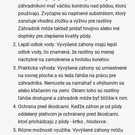
záhradníkovi mať väčšiu kontrolu nad pôdou, ktorú
používajú. Zvyčajne sú naplnené substrátom, ktorý
zaručuje vhodnú zložku a výživu pre rastliny.
Záhradník môže taktiež pridať hnojivo alebo iné
doplnky pre zlepšenie kvality pôdy.
Lepší odtok vody: Vyvýšené záhony majú lepší
odtok vody, čo znamená, že rastliny sú menej
náchylné na zamokrenie a hnilobu koreňov.
Praktická výhoda: Vyvýšené záhony sú umiestnené
na rovnej ploche a sú teda ľahšie na prácu pre
záhradníka. Nemusíte sa namáhať s ohýbaním sa
alebo kľačaním na zemi. Okrem toho sú rastliny
ľahšie dostupné a záhradník môže byť bližšie k nim.
Ochrana pred škodcami. Keďže záhon je od pôdy
oddelený pletivom je ochránený pred škodcami,
ktorí prichádzajú z pôdy - krtko , hlodavce .
Rôzne možnosti využitia: Vyvýšené záhony môžu