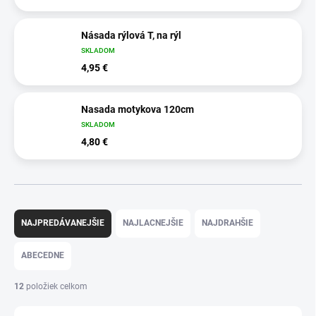
Násada rýlová T, na rýl
SKLADOM
4,95 €
Nasada motykova 120cm
SKLADOM
4,80 €
R
a
NAJPREDÁVANEJŠIE
NAJLACNEJŠIE
NAJDRAHŠIE
d
e
ABECEDNE
n
i
12
položiek celkom
e
p