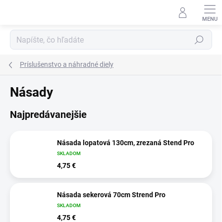
Prejsť
na
obsah
Hľadať
Príslušenstvo a náhradné diely
Násady
Najpredávanejšie
Násada lopatová 130cm, zrezaná Stend Pro
SKLADOM
4,75 €
Násada sekerová 70cm Strend Pro
SKLADOM
4,75 €