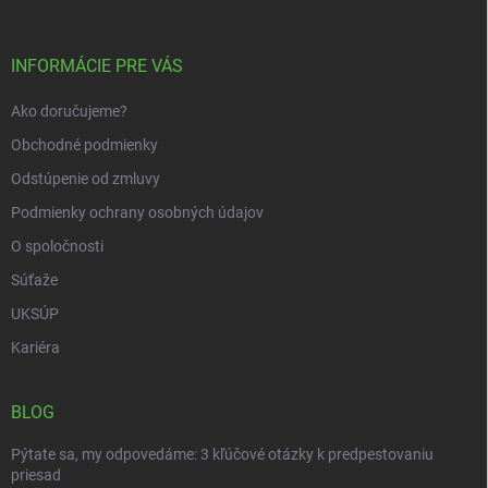
ä
t
i
INFORMÁCIE PRE VÁS
e
Ako doručujeme?
Obchodné podmienky
Odstúpenie od zmluvy
Podmienky ochrany osobných údajov
O spoločnosti
Súťaže
UKSÚP
Kariéra
BLOG
Pýtate sa, my odpovedáme: 3 kľúčové otázky k predpestovaniu
priesad