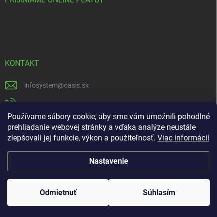
KONTAKT
infosystem
@
oasis.sk
+421 385 386 000
Používame súbory cookie, aby sme vám umožnili pohodlné
https://www.facebook.com/OASISGARDENCENTRUM
prehliadanie webovej stránky a vďaka analýze neustále
zlepšovali jej funkcie, výkon a použiteľnosť.
Viac informácií
oasisgardencentrum
Nastavenie
Copyright 2026
OASIS.SK
. Všetky práva vyhradené.
🛍️ Dokončite objednávku ešte dnes a po jej prevzatí od
Odmietnuť
Súhlasím
nás získate -10 % na ďalší nákup !
Vytvoril Shoptet