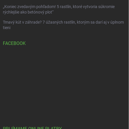
„Koniec zvedavým pohľadom! 5 rastlín, ktoré vytvoria súkromie
rýchlejšie ako betónový plot“
Tmavý kút v záhrade? 7 úžasných rastlín, ktorým sa darí aj v úplnom
tieni
FACEBOOK
PRIJÍMAME ONLINE PLATBY