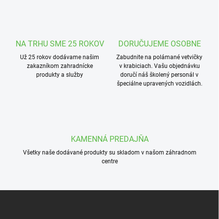
l
á
d
a
c
NA TRHU SME 25 ROKOV
DORUČUJEME OSOBNE
i
Už 25 rokov dodávame našim
e
Zabudnite na polámané vetvičky
zakazníkom zahradnícke
v krabiciach. Vašu objednávku
p
produkty a služby
doručí náš školený personál v
r
špeciálne upravených vozidlách.
v
k
y
v
ý
p
KAMENNÁ PREDAJŇA
i
s
Všetky naše dodávané produkty su skladom v našom záhradnom
u
centre
Z
á
p