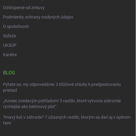
Odstúpenie od zmluvy
Podmienky ochrany osobných údajov
O spoločnosti
Súťaže
UKSÚP
Kariéra
BLOG
Pýtate sa, my odpovedáme: 3 kľúčové otázky k predpestovaniu
priesad
„Koniec zvedavým pohľadom! 5 rastlín, ktoré vytvoria súkromie
rýchlejšie ako betónový plot“
Tmavý kút v záhrade? 7 úžasných rastlín, ktorým sa darí aj v úplnom
tieni