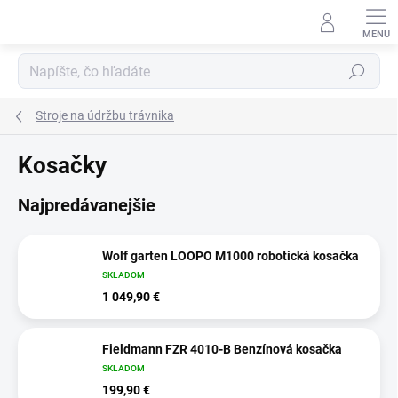
Prejsť
na
obsah
Hľadať
Stroje na údržbu trávnika
Kosačky
Najpredávanejšie
Wolf garten LOOPO M1000 robotická kosačka
SKLADOM
1 049,90 €
Fieldmann FZR 4010-B Benzínová kosačka
SKLADOM
199,90 €