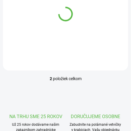
kosačka
199,90 €
/ ks
o
1 049,90 €
/ ks
d
Do košíka
u
Do košíka
k
Benzínová kosačka s
t
vlastným pojazdom, 4-
Robotická kosačka od Wolf
o
taktným motorom OHV
garten!
v
99cm3 (1,75 kW).
2
položiek celkom
O
v
l
á
d
a
c
NA TRHU SME 25 ROKOV
DORUČUJEME OSOBNE
i
Už 25 rokov dodávame našim
e
Zabudnite na polámané vetvičky
zakazníkom zahradnícke
v krabiciach. Vašu objednávku