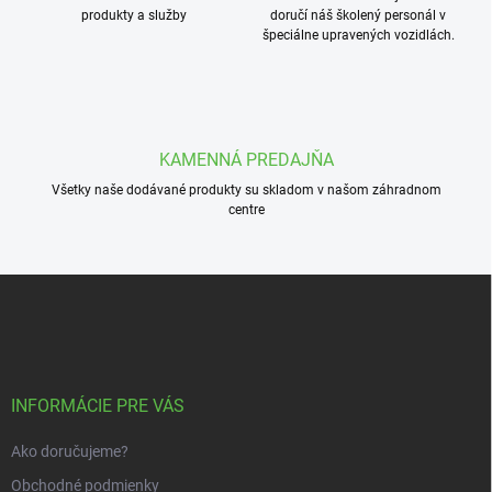
p
produkty a služby
doručí náš školený personál v
r
špeciálne upravených vozidlách.
v
k
y
v
ý
p
KAMENNÁ PREDAJŇA
i
s
Všetky naše dodávané produkty su skladom v našom záhradnom
u
centre
Z
á
p
ä
t
i
INFORMÁCIE PRE VÁS
e
Ako doručujeme?
Obchodné podmienky