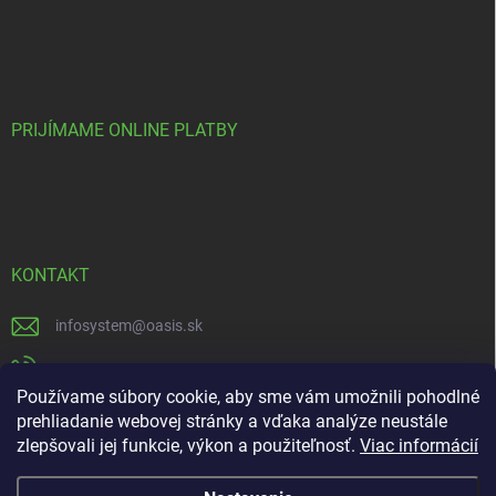
PRIJÍMAME ONLINE PLATBY
KONTAKT
infosystem
@
oasis.sk
+421 385 386 000
Používame súbory cookie, aby sme vám umožnili pohodlné
https://www.facebook.com/OASISGARDENCENTRUM
prehliadanie webovej stránky a vďaka analýze neustále
zlepšovali jej funkcie, výkon a použiteľnosť.
Viac informácií
oasisgardencentrum