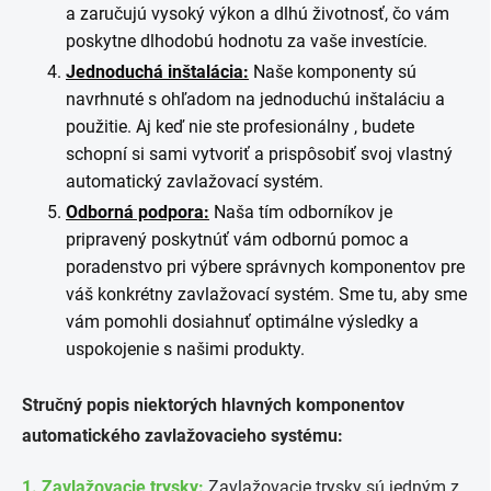
a zaručujú vysoký výkon a dlhú životnosť, čo vám
poskytne dlhodobú hodnotu za vaše investície.
Jednoduchá inštalácia:
Naše komponenty sú
navrhnuté s ohľadom na jednoduchú inštaláciu a
použitie. Aj keď nie ste profesionálny , budete
schopní si sami vytvoriť a prispôsobiť svoj vlastný
automatický zavlažovací systém.
Odborná podpora:
Naša tím odborníkov je
pripravený poskytnúť vám odbornú pomoc a
poradenstvo pri výbere správnych komponentov pre
váš konkrétny zavlažovací systém. Sme tu, aby sme
vám pomohli dosiahnuť optimálne výsledky a
uspokojenie s našimi produkty.
Stručný popis niektorých hlavných komponentov
automatického zavlažovacieho systému:
1. Zavlažovacie trysky:
Zavlažovacie trysky sú jedným z