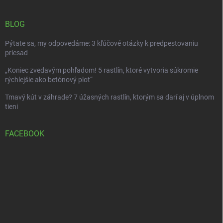
BLOG
Pýtate sa, my odpovedáme: 3 kľúčové otázky k predpestovaniu
priesad
„Koniec zvedavým pohľadom! 5 rastlín, ktoré vytvoria súkromie
rýchlejšie ako betónový plot“
Tmavý kút v záhrade? 7 úžasných rastlín, ktorým sa darí aj v úplnom
tieni
FACEBOOK