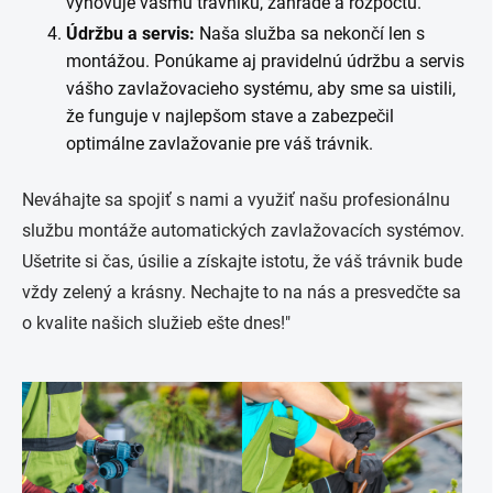
vyhovuje vášmu trávniku, záhrade a rozpočtu.
Údržbu a servis:
Naša služba sa nekončí len s
montážou. Ponúkame aj pravidelnú údržbu a servis
vášho zavlažovacieho systému, aby sme sa uistili,
že funguje v najlepšom stave a zabezpečil
optimálne zavlažovanie pre váš trávnik.
Neváhajte sa spojiť s nami a využiť našu profesionálnu
službu montáže automatických zavlažovacích systémov.
Ušetrite si čas, úsilie a získajte istotu, že váš trávnik bude
vždy zelený a krásny. Nechajte to na nás a presvedčte sa
o kvalite našich služieb ešte dnes!"