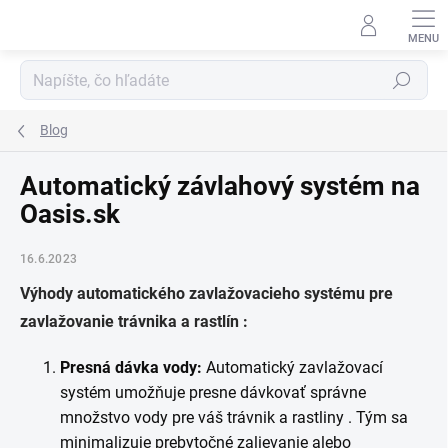
Prejsť
na
obsah
Hľadať
Blog
Automatický závlahový systém na
Oasis.sk
16.6.2023
Výhody automatického zavlažovacieho systému pre
zavlažovanie trávnika a rastlín :
Presná dávka vody:
Automatický zavlažovací
systém umožňuje presne dávkovať správne
množstvo vody pre váš trávnik a rastliny . Tým sa
minimalizuje prebytočné zalievanie alebo