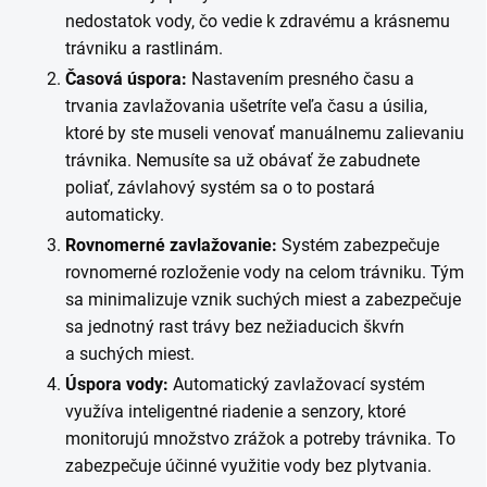
nedostatok vody, čo vedie k zdravému a krásnemu
trávniku a rastlinám.
Časová úspora:
Nastavením presného času a
trvania zavlažovania ušetríte veľa času a úsilia,
ktoré by ste museli venovať manuálnemu zalievaniu
trávnika. Nemusíte sa už obávať že zabudnete
poliať, závlahový systém sa o to postará
automaticky.
Rovnomerné zavlažovanie:
Systém zabezpečuje
rovnomerné rozloženie vody na celom trávniku. Tým
sa minimalizuje vznik suchých miest a zabezpečuje
sa jednotný rast trávy bez nežiaducich škvŕn
a suchých miest.
Úspora vody:
Automatický zavlažovací systém
využíva inteligentné riadenie a senzory, ktoré
monitorujú množstvo zrážok a potreby trávnika. To
zabezpečuje účinné využitie vody bez plytvania.