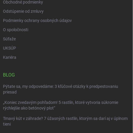
Obchodné podmienky
Odstúpenie od zmluvy
Podmienky ochrany osobných údajov
O spoločnosti
Súťaže
UKSÚP
Kariéra
BLOG
Pýtate sa, my odpovedáme: 3 kľúčové otázky k predpestovaniu
priesad
„Koniec zvedavým pohľadom! 5 rastlín, ktoré vytvoria súkromie
rýchlejšie ako betónový plot“
Tmavý kút v záhrade? 7 úžasných rastlín, ktorým sa darí aj v úplnom
tieni