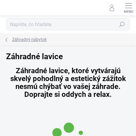
Prejsť
na
obsah
Hľadať
Záhradný nábytok
Záhradné lavice
Záhradné lavice, ktoré vytvárajú
skvelý pohodlný a estetický zážitok
nesmú chýbať vo vašej záhrade.
Doprajte si oddych a relax.