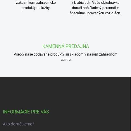
zakazníkom zahradnícke
v krabiciach. Vašu objednávku
produkty a služby
doručí náš školený personál v
špeciálne upravených vozidlách.
KAMENNÁ PREDAJŇA
Všetky naše dodávané produkty su skladom v našom záhradnom
centre
Z
á
p
ä
t
i
INFORMÁCIE PRE VÁS
e
Ako doručujeme?