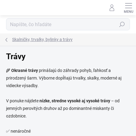
Prejsť
na
obsah
Hľadať
Skalničky, trvalky, bylinky a trávy
Trávy
🌾
Okrasné trávy
prinášajú do záhrady pohyb, ľahkosť a
prirodzený šarm. Výborne dopĺňajú trvalky, skalky, moderné aj
vidiecke výsadby.
V ponuke nájdete
nízke, stredne vysoké aj vysoké trávy
– od
jemných perovitých druhov až po dominantné miskanty či
ozdobnice.
✅ nenáročné