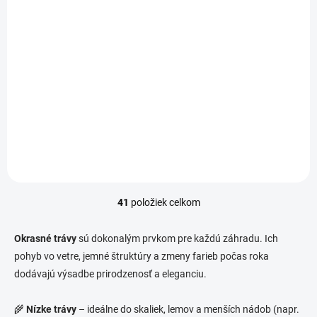
Niger
7,99 €
/ ks
Detail
Čierna tráva ‘Niger’
(Ophiopogon planiscapus
‘Niger’) – vždyzelená,
trávovitá rastlina s hladkými,
čierno-fialovými listami, ktoré
pôsobia luxusne a
kontrastne. Ideálna do...
41
položiek celkom
O
v
l
Okrasné trávy
sú dokonalým prvkom pre každú záhradu. Ich
á
pohyb vo vetre, jemné štruktúry a zmeny farieb počas roka
d
dodávajú výsadbe prirodzenosť a eleganciu.
a
c
i
🌾
Nízke trávy
– ideálne do skaliek, lemov a menších nádob (napr.
e