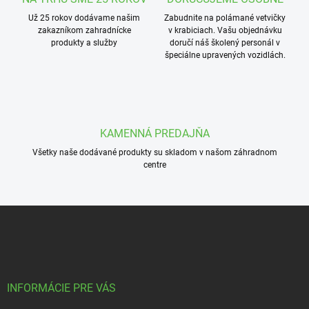
Už 25 rokov dodávame našim
Zabudnite na polámané vetvičky
zakazníkom zahradnícke
v krabiciach. Vašu objednávku
produkty a služby
doručí náš školený personál v
špeciálne upravených vozidlách.
KAMENNÁ PREDAJŇA
Všetky naše dodávané produkty su skladom v našom záhradnom
centre
Z
á
p
ä
t
i
INFORMÁCIE PRE VÁS
e