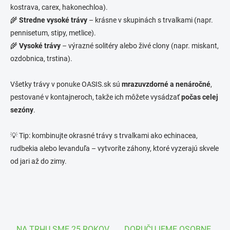
kostrava, carex, hakonechloa).
p
r
🌾
Stredne vysoké trávy
– krásne v skupinách s trvalkami (napr.
v
pennisetum, stipy, metlice).
k
🌾
Vysoké trávy
– výrazné solitéry alebo živé clony (napr. miskant,
y
v
ozdobnica, trstina).
ý
p
Všetky trávy v ponuke OASIS.sk sú
mrazuvzdorné a nenáročné
,
i
s
pestované v kontajneroch, takže ich môžete vysádzať
počas celej
u
sezóny
.
💡 Tip: kombinujte okrasné trávy s trvalkami ako echinacea,
rudbekia alebo levanduľa – vytvoríte záhony, ktoré vyzerajú skvele
od jari až do zimy.
NA TRHU SME 25 ROKOV
DORUČUJEME OSOBNE