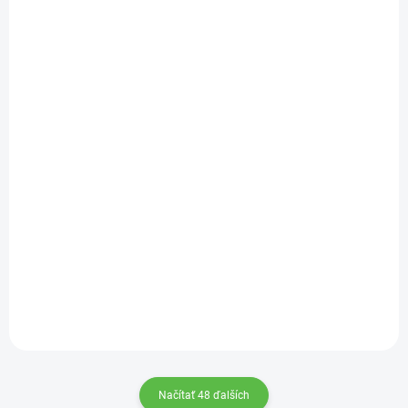
VYPREDANÉ
SKLADOM
Betónový Malý reliéf
Betónový Anjel veľký
anjela AN19
klačiaci AN07
29,52 €
59,04 €
/ ks
/ ks
Detail
Do košíka
Reliéf vyrobený z betónu, na
Betónová socha nahého
ktorom je malý letiaci anjel.
klačiaceho anjela.
Načítať 48 ďalších