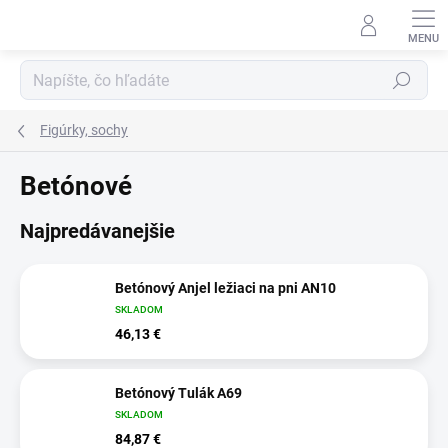
Prejsť
na
obsah
Hľadať
Figúrky, sochy
Betónové
Najpredávanejšie
Betónový Anjel ležiaci na pni AN10
SKLADOM
46,13 €
Betónový Tulák A69
SKLADOM
84,87 €