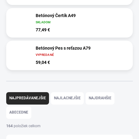
Betónový Čertík A49
SKLADOM
77,49 €
Betónový Pes s reťazou A79
VYPREDANÉ
59,04 €
R
a
NAJPREDÁVANEJŠIE
NAJLACNEJŠIE
NAJDRAHŠIE
d
e
ABECEDNE
n
i
164
položiek celkom
e
p