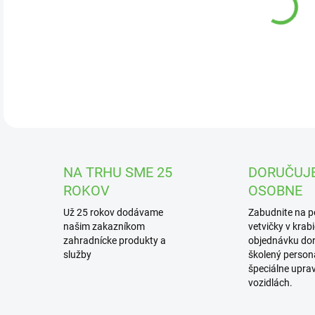
DOR
Bet
živ
DETA
NA TRHU SME 25
DORUČUJ
ROKOV
OSOBNE
Už 25 rokov dodávame
Zabudnite na 
našim zakazníkom
vetvičky v krab
zahradnícke produkty a
objednávku dor
služby
školený personá
špeciálne upra
vozidlách.