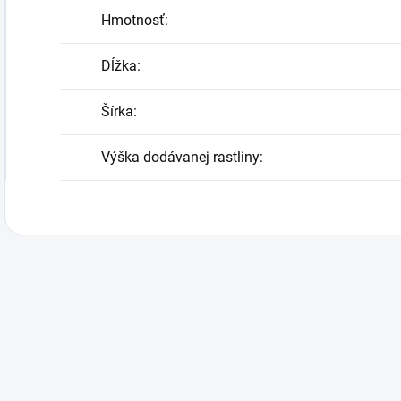
Hmotnosť
:
Dĺžka
:
Šírka
:
Výška dodávanej rastliny
: