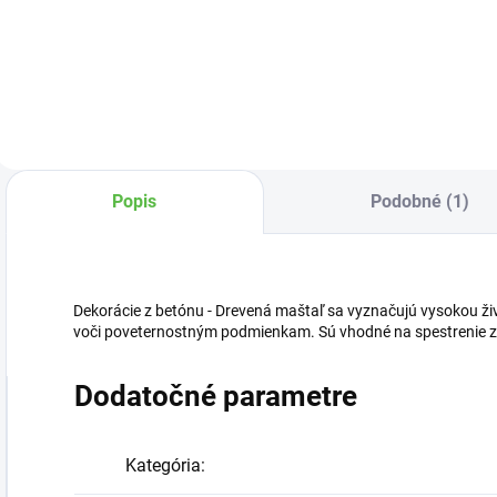
hrachonosný
‘Filifera Aurea’
(Chamaecyparis
pisifera) – nízky,
hustý ihličnan so
zlatistými, jemne
previsnutými
niťovitými výhonmi.
Popis
Podobné (1)
Nenáročný,
dekoratívny a
ideálny...
Dekorácie z betónu - Drevená maštaľ sa vyznačujú vysokou ži
voči poveternostným podmienkam. Sú vhodné na spestrenie záhr
Dodatočné parametre
Kategória
: