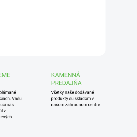
UČENIA
ónový Betlehem - Drevená maštaľ s vysokou
otnosťou vyrobená z betónu.
ILNÉ INFORMÁCIE
OPÝTAŤ SA
STRÁŽIŤ
EME
KAMENNÁ
PREDAJŇA
polámané
Všetky naše dodávané
iciach. Vašu
produkty su skladom v
učí náš
našom záhradnom centre
l v
vených