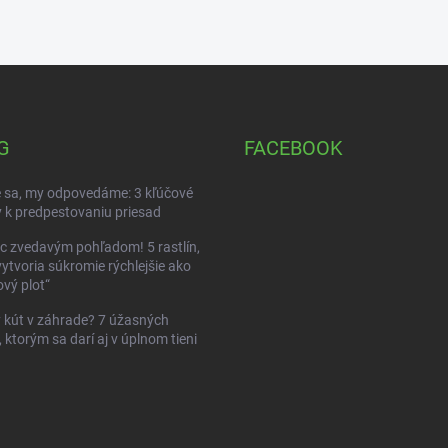
G
FACEBOOK
 sa, my odpovedáme: 3 kľúčové
 k predpestovaniu priesad
c zvedavým pohľadom! 5 rastlín,
vytvoria súkromie rýchlejšie ako
vý plot“
kút v záhrade? 7 úžasných
, ktorým sa darí aj v úplnom tieni