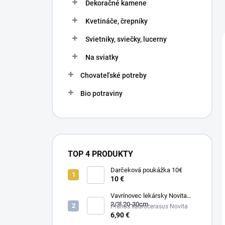
Dekoračné kamene
Kvetináče, črepníky
Svietniky, sviečky, lucerny
Na sviatky
Chovateľské potreby
Bio potraviny
TOP 4 PRODUKTY
Darčeková poukážka 10€
10 €
Vavrínovec lekársky Novita
2/3l 20-30cm
Prunus llaurocerasus Novita
6,90 €