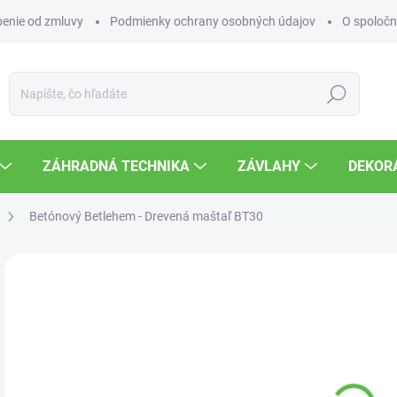
enie od zmluvy
Podmienky ochrany osobných údajov
O spoločn
Hľadať
ZÁHRADNÁ TECHNIKA
ZÁVLAHY
DEKOR
Betónový Betlehem - Drevená maštaľ BT30
Neohodnotené
Podrobnosti hodnotenia
ZNAČKA
1 
Jedn
VY
cena
MOŽ