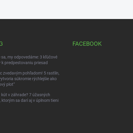
G
FACEBOOK
 sa, my odpovedáme: 3 kľúčové
 k predpestovaniu priesad
c zvedavým pohľadom! 5 rastlín,
vytvoria súkromie rýchlejšie ako
vý plot“
kút v záhrade? 7 úžasných
, ktorým sa darí aj v úplnom tieni