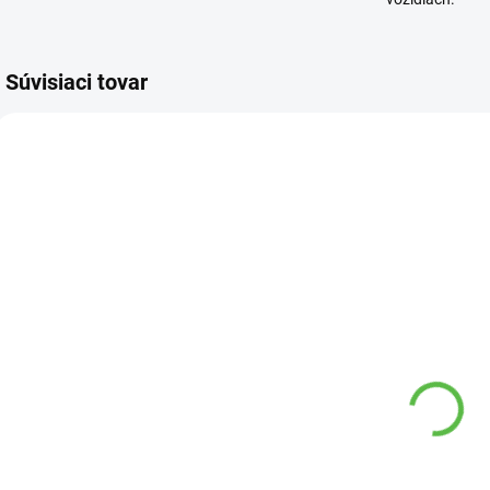
Súvisiaci tovar
7 00
2 00
SKLADOM
SKLADOM
Substrát pre
Záhradnícky
K
okrasne
substrát 20 l
dreviny 20l
Primaflora
Agro
5,80 €
3,90 €
Do košíka
Do košíka