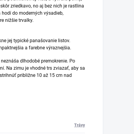
skôr zriedkavo, no aj bez nich je rastlina
a hodí do moderných výsadieb,
 nižšie trvalky.
ne jej typické panašovanie listov.
mpaktnejšia a farebne výraznejšia.
m neznáša dlhodobé premokrenie. Po
ní. Na zimu je vhodné trs zviazať, aby sa
strihnúť približne 10 až 15 cm nad
Trávy