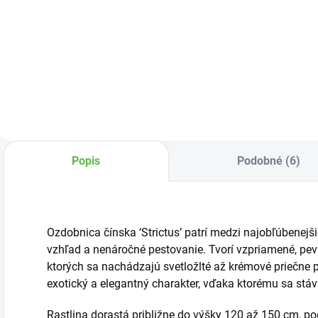
O
v
Substrát vyrobený
Vyrobený z rašeliny
k
z vyzretého
a vyzretého
p
kôrového humusu
kôrového humusu,
s
a vybraných
má upravenú
druhov rašeliny.
reakciu a je
obohatený
živinami.
Popis
Podobné (6)
Ozdobnica čínska ‘Strictus’ patrí medzi najobľúbenejši
vzhľad a nenáročné pestovanie. Tvorí vzpriamené, pevn
ktorých sa nachádzajú svetložlté až krémové priečne p
exotický a elegantný charakter, vďaka ktorému sa st
Rastlina dorastá približne do výšky 120 až 150 cm, po