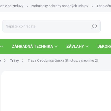
enie od zmluvy
Podmienky ochrany osobných údajov
O spoločn
Hľadať
ZÁHRADNÁ TECHNIKA
ZÁVLAHY
DEKOR
y
Trávy
Tráva Ozdobnica činska Strictus, v črepníku 2l
Neohodnotené
Podrobnosti hodnotenia
8,
Jedn
VY
cena
MOŽ