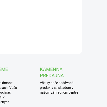
UČENIA
bnica čínska ‘Strictus’ je výrazná okrasná tráva s
dnými priečne pruhovanými listami, ktoré pripomínajú
u. V záhrade pôsobí ako silný vizuálny prvok a najlepšie
kne ako solitér alebo v skupinovej výsadbe.
ILNÉ INFORMÁCIE
OPÝTAŤ SA
STRÁŽIŤ
EME
KAMENNÁ
PREDAJŇA
polámané
Všetky naše dodávané
iciach. Vašu
produkty su skladom v
učí náš
našom záhradnom centre
l v
vených