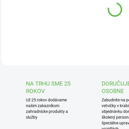
DOR
Ozdo
nápa
zebr
vyni
DETA
NA TRHU SME 25
DORUČUJ
ROKOV
OSOBNE
Už 25 rokov dodávame
Zabudnite na 
našim zakazníkom
vetvičky v krab
zahradnícke produkty a
objednávku dor
služby
školený personá
špeciálne upra
vozidlách.