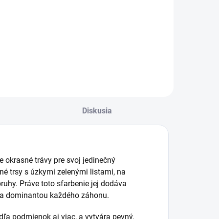
rganické hnojivo
yrobené z
NPK je univerzálne,
ravského hnoja
granulované
omocou procesu
hnojivo s
ušenia a lisovania.
optimálnym
pomerom živín.
Diskusia
e okrasné trávy pre svoj jedinečný
é trsy s úzkymi zelenými listami, na
ruhy. Práve toto sfarbenie jej dodáva
áva dominantou každého záhonu.
dľa podmienok aj viac, a vytvára pevný,