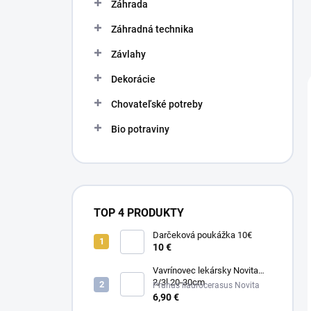
Záhrada
Záhradná technika
Závlahy
Dekorácie
Chovateľské potreby
Bio potraviny
TOP 4 PRODUKTY
Darčeková poukážka 10€
10 €
Vavrínovec lekársky Novita
2/3l 20-30cm
Prunus llaurocerasus Novita
6,90 €