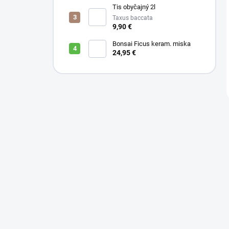
Tis obyčajný 2l
Taxus baccata
9,90 €
Bonsai Ficus keram. miska
24,95 €