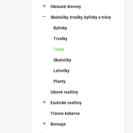
n
e
Okrasné dreviny
l
Skalničky, trvalky, bylinky a trávy
Bylinky
Trvalky
Trávy
Skalničky
Letničky
Planty
Izbové rastliny
Exotické rastliny
Trávne koberce
Bonsaje