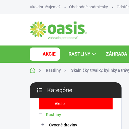
Prejsť
Ako doručujeme?
Obchodné podmienky
Odstúp
na
obsah
AKCIE
RASTLINY
ZÁHRADA
Domov
Rastliny
Skalničky, trvalky, bylinky a tráv
B
Kategórie
o
Preskočiť
č
kategórie
n
Akcie
ý
Rastliny
p
a
Ovocné dreviny