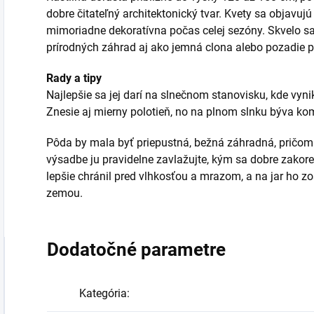
dobre čitateľný architektonický tvar. Kvety sa objavujú 
mimoriadne dekoratívna počas celej sezóny. Skvelo s
prírodných záhrad aj ako jemná clona alebo pozadie pre
Rady a tipy
Najlepšie sa jej darí na slnečnom stanovisku, kde vynik
Znesie aj mierny polotieň, no na plnom slnku býva ko
Pôda by mala byť priepustná, bežná záhradná, pričo
výsadbe ju pravidelne zavlažujte, kým sa dobre zakore
lepšie chránil pred vlhkosťou a mrazom, a na jar ho zo
zemou.
Dodatočné parametre
Kategória
: