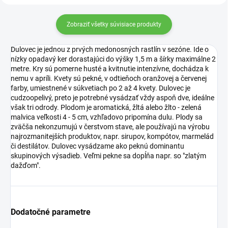
Zobraziť všetky súvisiace produkty
Dulovec je jednou z prvých medonosných rastlín v sezóne. Ide o
nízky opadavý ker dorastajúci do výšky 1,5 m a šírky maximálne 2
metre. Kry sú pomerne husté a kvitnutie intenzívne, dochádza k
nemu v apríli. Kvety sú pekné, v odtieňoch oranžovej a červenej
farby, umiestnené v súkvetiach po 2 až 4 kvety. Dulovec je
cudzoopelivý, preto je potrebné vysádzať vždy aspoň dve, ideálne
však tri odrody. Plodom je aromatická, žltá alebo žlto - zelená
malvica veľkosti 4 - 5 cm, vzhľadovo pripomína dulu. Plody sa
zväčša nekonzumujú v čerstvom stave, ale používajú na výrobu
najrozmanitejších produktov, napr. sirupov, kompótov, marmelád
či destilátov. Dulovec vysádzame ako peknú dominantu
skupinových výsadieb. Veľmi pekne sa dopĺňa napr. so "zlatým
dažďom".
Dodatočné parametre