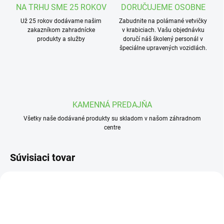
NA TRHU SME 25 ROKOV
DORUČUJEME OSOBNE
Už 25 rokov dodávame našim
Zabudnite na polámané vetvičky
zakazníkom zahradnícke
v krabiciach. Vašu objednávku
produkty a služby
doručí náš školený personál v
špeciálne upravených vozidlách.
KAMENNÁ PREDAJŇA
Všetky naše dodávané produkty su skladom v našom záhradnom
centre
Súvisiaci tovar