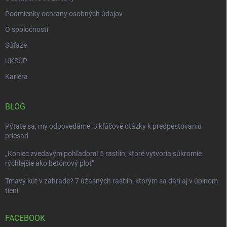
Podmienky ochrany osobných údajov
O spoločnosti
Súťaže
UKSÚP
Kariéra
BLOG
Pýtate sa, my odpovedáme: 3 kľúčové otázky k predpestovaniu
priesad
„Koniec zvedavým pohľadom! 5 rastlín, ktoré vytvoria súkromie
rýchlejšie ako betónový plot“
Tmavý kút v záhrade? 7 úžasných rastlín, ktorým sa darí aj v úplnom
tieni
FACEBOOK