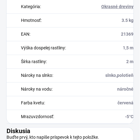
Kategória
:
Okrasné dreviny
Hmotnosť
:
3.5 kg
EAN
:
21369
Výška dospelej rastliny
:
1,5 m
Šírka rastliny
:
2 m
Nároky na slnko
:
slnko,polotieň
Nároky na vodu
:
náročné
Farba kvetu
:
červená
Mrazuvzdornosť
:
-5°C
Diskusia
Buďte prvý, kto napíše príspevok k tejto položke.