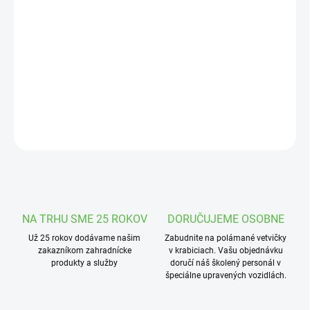
Jednotková
VYPREDANÉ
cena:
MOŽNOSTI
DORUČENIA
Plastový kvetináč s lesklým povrchom a s vyberateľnou vložkou.
DETAILNÉ INFORMÁCIE
OPÝTAŤ SA
STRÁŽIŤ
NA TRHU SME 25 ROKOV
DORUČUJEME OSOBNE
Už 25 rokov dodávame našim
Zabudnite na polámané vetvičky
zakazníkom zahradnícke
v krabiciach. Vašu objednávku
produkty a služby
doručí náš školený personál v
špeciálne upravených vozidlách.