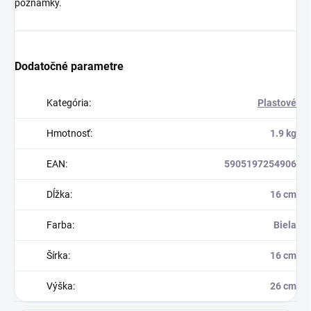
poznámky.
Dodatočné parametre
Kategória
:
Plastové
Hmotnosť
:
1.9 kg
EAN
:
5905197254906
Dĺžka
:
16 cm
Farba
:
Biela
Šírka
:
16 cm
Výška
:
26 cm