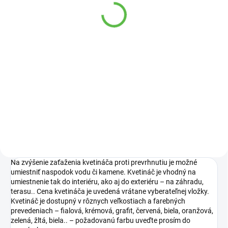
okrasné dreviny 0.5 kg
30-40cm, C2
Agro
Chaenomeles japonica
5,95 €
9,95 €
Do košíka
Do košíka
Kryštalické ES hnojivo s
Červeno kvitnúci ker, ktorý
neobmedzenou exspiráciou
ohlasuje plný nástup jari.
produktu v originálnom obale.
Na zvýšenie zaťaženia kvetináča proti prevrhnutiu je možné
umiestniť naspodok vodu či kamene. Kvetináč je vhodný na
umiestnenie tak do interiéru, ako aj do exteriéru – na záhradu,
terasu.. Cena kvetináča je uvedená vrátane vyberateľnej vložky.
Kvetináč je dostupný v rôznych veľkostiach a farebných
prevedeniach – fialová, krémová, grafit, červená, biela, oranžová,
zelená, žltá, biela.. – požadovanú farbu uveďte prosím do