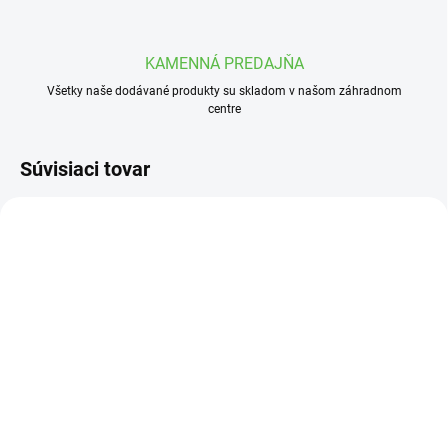
KAMENNÁ PREDAJŇA
Všetky naše dodávané produkty su skladom v našom záhradnom
centre
Súvisiaci tovar
SKLADOM
SKLADOM
Hnojivo Kristalon pre
Dulovec japonský mix