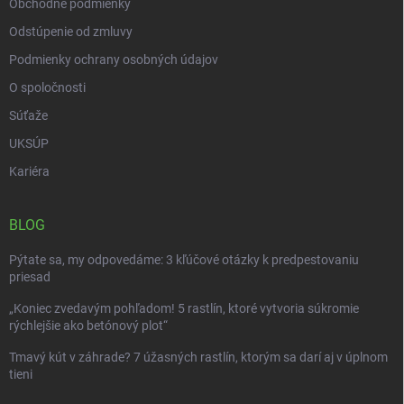
Obchodné podmienky
Odstúpenie od zmluvy
Podmienky ochrany osobných údajov
O spoločnosti
Súťaže
UKSÚP
Kariéra
BLOG
Pýtate sa, my odpovedáme: 3 kľúčové otázky k predpestovaniu
priesad
„Koniec zvedavým pohľadom! 5 rastlín, ktoré vytvoria súkromie
rýchlejšie ako betónový plot“
Tmavý kút v záhrade? 7 úžasných rastlín, ktorým sa darí aj v úplnom
tieni