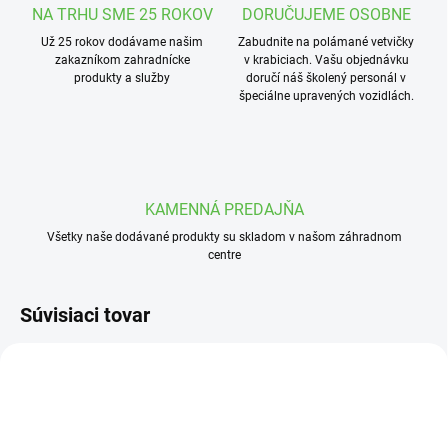
NA TRHU SME 25 ROKOV
DORUČUJEME OSOBNE
Už 25 rokov dodávame našim
Zabudnite na polámané vetvičky
zakazníkom zahradnícke
v krabiciach. Vašu objednávku
produkty a služby
doručí náš školený personál v
špeciálne upravených vozidlách.
KAMENNÁ PREDAJŇA
Všetky naše dodávané produkty su skladom v našom záhradnom
centre
Súvisiaci tovar