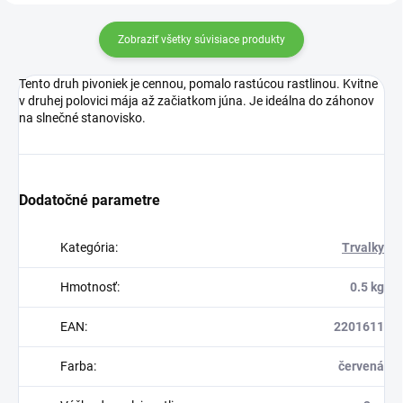
Zobraziť všetky súvisiace produkty
Tento druh pivoniek je cennou, pomalo rastúcou rastlinou. Kvitne
v druhej polovici mája až začiatkom júna. Je ideálna do záhonov
na slnečné stanovisko.
Dodatočné parametre
Kategória
:
Trvalky
Hmotnosť
:
0.5 kg
EAN
:
2201611
Farba
:
červená