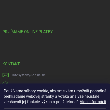
PRIJÍMAME ONLINE PLATBY
KONTAKT
infosystem
@
oasis.sk
+421 385 386 000
Používame súbory cookie, aby sme vám umožnili pohodlné
https://www.facebook.com/OASISGARDENCENTRUM
prehliadanie webovej stránky a vďaka analýze neustále
zlepšovali jej funkcie, výkon a použiteľnosť.
Viac informácií
oasisgardencentrum