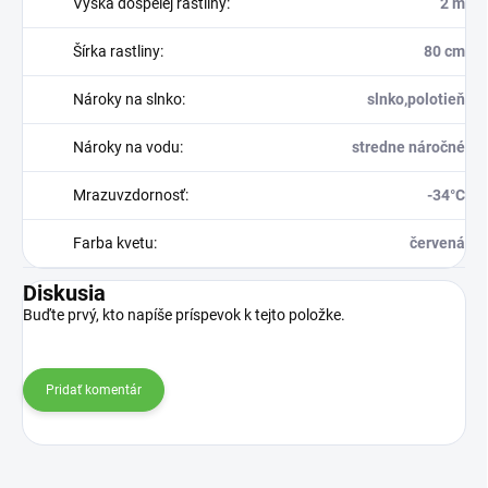
Výška dospelej rastliny
:
2 m
Šírka rastliny
:
80 cm
Nároky na slnko
:
slnko,polotieň
Nároky na vodu
:
stredne náročné
Mrazuvzdornosť
:
-34°C
Farba kvetu
:
červená
Diskusia
Buďte prvý, kto napíše príspevok k tejto položke.
Pridať komentár