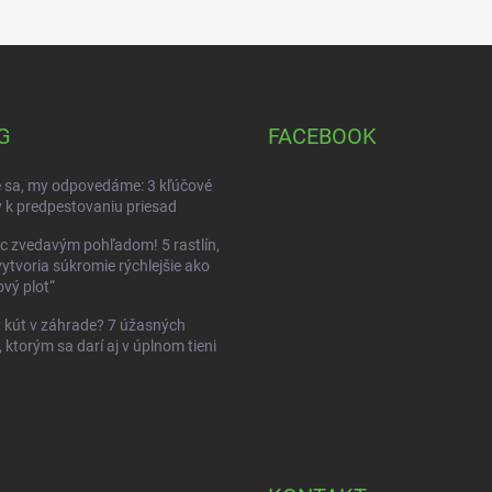
G
FACEBOOK
 sa, my odpovedáme: 3 kľúčové
 k predpestovaniu priesad
c zvedavým pohľadom! 5 rastlín,
vytvoria súkromie rýchlejšie ako
vý plot“
kút v záhrade? 7 úžasných
, ktorým sa darí aj v úplnom tieni