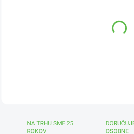
DOR
🌸
P
cant
mno
celé
✅
čr
mra
DETA
NA TRHU SME 25
DORUČUJ
ROKOV
OSOBNE