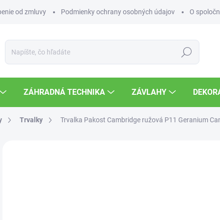
enie od zmluvy
Podmienky ochrany osobných údajov
O spoločn
Hľadať
ZÁHRADNÁ TECHNIKA
ZÁVLAHY
DEKOR
y
Trvalky
Trvalka Pakost Cambridge ružová P11
Geranium Ca
Neohodnotené
Podrobnosti hodnotenia
5,
Jedn
SK
cena
MOŽ