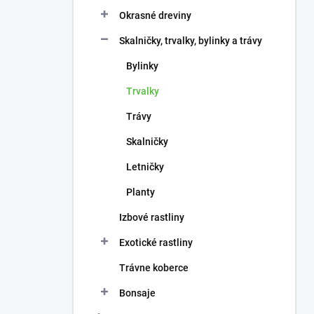
n
e
Okrasné dreviny
l
Skalničky, trvalky, bylinky a trávy
Bylinky
Trvalky
Trávy
Skalničky
Letničky
Planty
Izbové rastliny
Exotické rastliny
Trávne koberce
Bonsaje