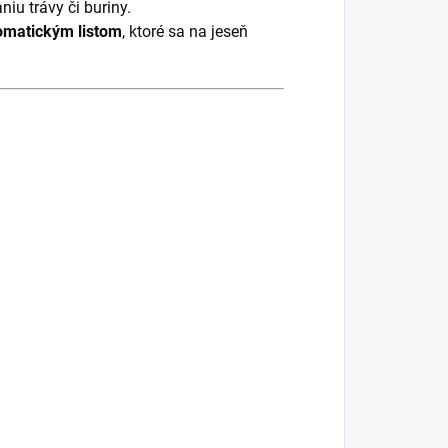
iu trávy či buriny.
omatickým listom
, ktoré sa na jeseň