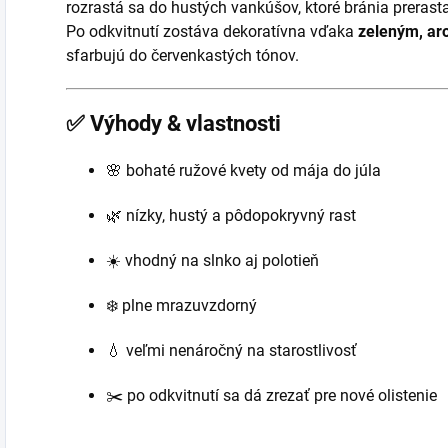
rozrastá sa do hustých vankúšov, ktoré bránia prerastan
Po odkvitnutí zostáva dekoratívna vďaka
zeleným, ar
sfarbujú do červenkastých tónov.
✅
Výhody & vlastnosti
🌸 bohaté ružové kvety od mája do júla
🌿 nízky, hustý a pôdopokryvný rast
☀️ vhodný na slnko aj polotieň
❄️ plne mrazuvzdorný
💧 veľmi nenáročný na starostlivosť
✂️ po odkvitnutí sa dá zrezať pre nové olistenie