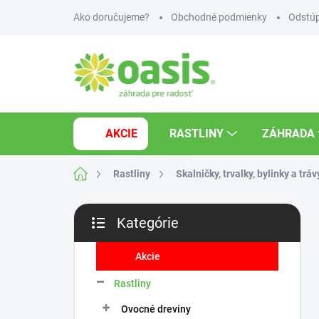
Prejsť
Ako doručujeme?
Obchodné podmienky
Odstúp
na
obsah
AKCIE
RASTLINY
ZÁHRADA
Domov
Rastliny
Skalničky, trvalky, bylinky a tráv
B
Kategórie
o
Preskočiť
č
kategórie
n
Akcie
ý
Rastliny
p
a
Ovocné dreviny