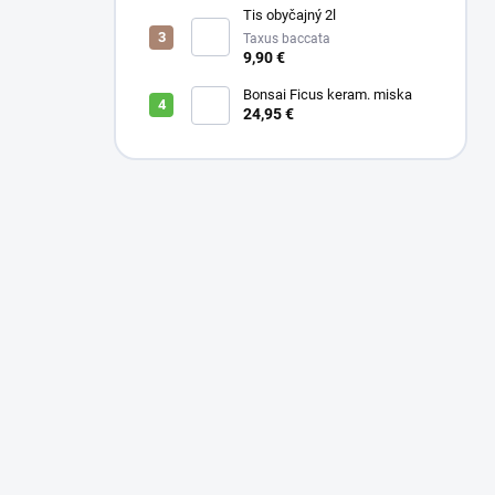
Tis obyčajný 2l
Taxus baccata
9,90 €
Bonsai Ficus keram. miska
24,95 €