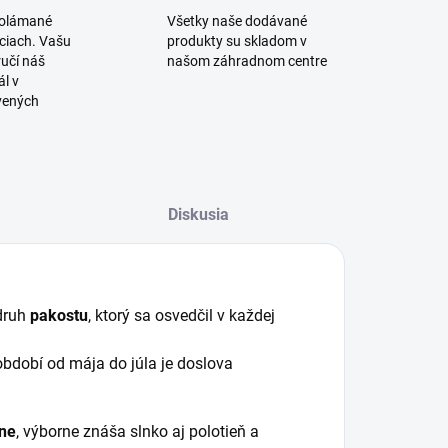
polámané
Všetky naše dodávané
iciach. Vašu
produkty su skladom v
učí náš
našom záhradnom centre
l v
vených
Diskusia
druh
pakostu
, ktorý sa osvedčil v každej
období od mája do júla je doslova
ine
, výborne znáša slnko aj polotieň a