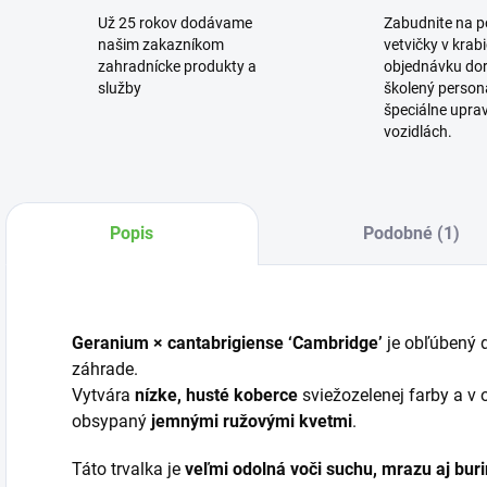
Už 25 rokov dodávame
Zabudnite na 
našim zakazníkom
vetvičky v krab
zahradnícke produkty a
objednávku dor
služby
školený personá
špeciálne upra
vozidlách.
Popis
Podobné (1)
Geranium × cantabrigiense ‘Cambridge’
je obľúbený 
záhrade.
Vytvára
nízke, husté koberce
sviežozelenej farby a v 
obsypaný
jemnými ružovými kvetmi
.
Táto trvalka je
veľmi odolná voči suchu, mrazu aj bur