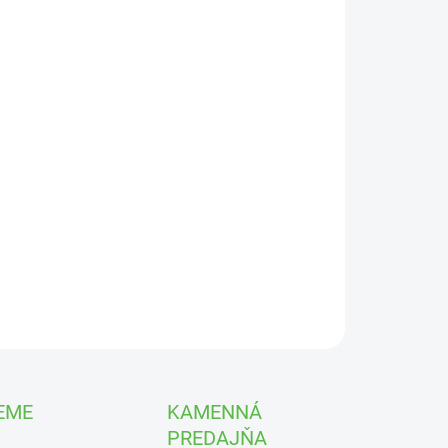
UČENIA
−
+
Pridať do košíka
akost cantabridgeský ‘Cambridge’ (Geranium ×
abrigiense ‘Cambridge’)
– nízka, kompaktná trvalka s
žstvom
ružových kvetov
a sviežo zeleným olistením. Kvitne
 leto, je mrazuvzdorná a úplne nenáročná.
epník P9
| 🌞
slnko / polotieň
| 🌸
bohato kvitnúci
| ❄️
zuvzdorný
| 🌿
pôdopokryvný
ILNÉ INFORMÁCIE
OPÝTAŤ SA
STRÁŽIŤ
EME
KAMENNÁ
PREDAJŇA