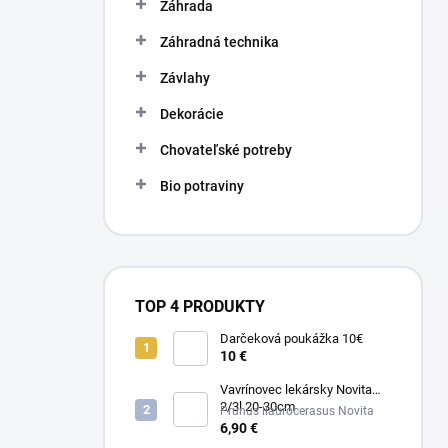
Záhrada
Záhradná technika
Závlahy
Dekorácie
Chovateľské potreby
Bio potraviny
TOP 4 PRODUKTY
Darčeková poukážka 10€
10 €
Vavrínovec lekársky Novita
2/3l 20-30cm
Prunus llaurocerasus Novita
6,90 €