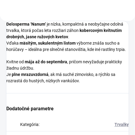
Delosperma ‘Nanum’
je nízka, kompaktná a neobyčajne odolná
trvalka, ktorá počas leta rozžiari záhon
kobercovým kvitnutím
drobných, jasne ružových kvetov
.
Vďaka
mäsitým, sukulentným listom
výborne znáša sucho a
horúčavy – ideálna pre slnečné stanovištia, kde iné rastliny trpia.
Kvitne od
mája až do septembra
, pričom nevyžaduje prakticky
žiadnu údržbu.
Je
plne mrazuvzdorná
, ak má suché zimovisko, a rýchlo sa
rozrastá do hustých, nízkych vankúšov.
Dodatočné parametre
Kategória
:
Trvalky