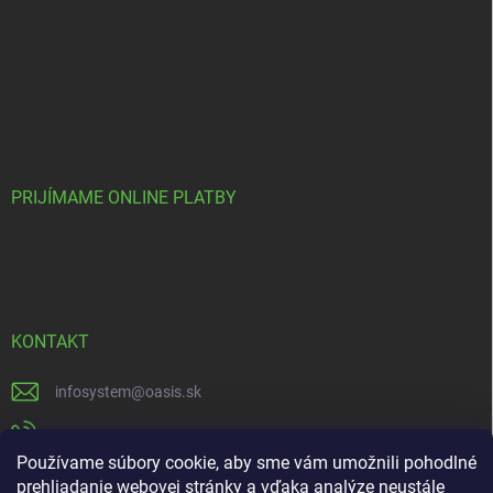
PRIJÍMAME ONLINE PLATBY
KONTAKT
infosystem
@
oasis.sk
+421 385 386 000
Používame súbory cookie, aby sme vám umožnili pohodlné
https://www.facebook.com/OASISGARDENCENTRUM
prehliadanie webovej stránky a vďaka analýze neustále