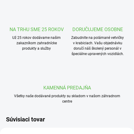
NA TRHU SME 25 ROKOV
DORUČUJEME OSOBNE
Už 25 rokov dodávame našim
Zabudnite na polámané vetvičky
zakazníkom zahradnícke
v krabiciach. Vašu objednávku
produkty a služby
doručí náš školený personál v
špeciálne upravených vozidlách.
KAMENNÁ PREDAJŇA
Všetky naše dodávané produkty su skladom v našom záhradnom
centre
Súvisiaci tovar