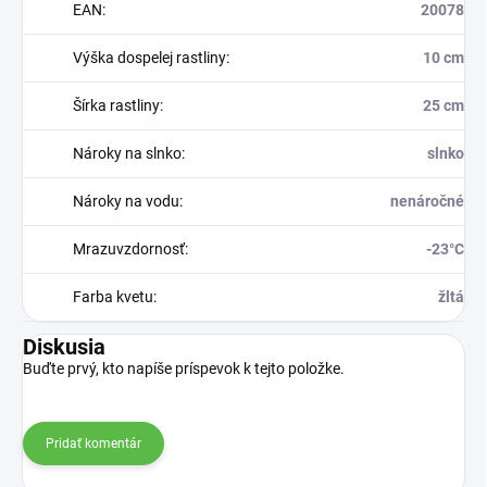
EAN
:
20078
Výška dospelej rastliny
:
10 cm
Šírka rastliny
:
25 cm
Nároky na slnko
:
slnko
Nároky na vodu
:
nenáročné
Mrazuvzdornosť
:
-23°C
Farba kvetu
:
žltá
Diskusia
Buďte prvý, kto napíše príspevok k tejto položke.
Pridať komentár