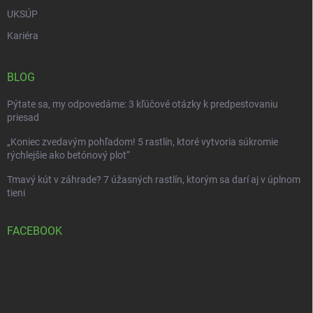
UKSÚP
Kariéra
BLOG
Pýtate sa, my odpovedáme: 3 kľúčové otázky k predpestovaniu
priesad
„Koniec zvedavým pohľadom! 5 rastlín, ktoré vytvoria súkromie
rýchlejšie ako betónový plot“
Tmavý kút v záhrade? 7 úžasných rastlín, ktorým sa darí aj v úplnom
tieni
FACEBOOK