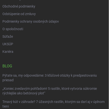
y
v
Obchodné podmienky
ý
p
Odstúpenie od zmluvy
i
Podmienky ochrany osobných údajov
s
u
O spoločnosti
Súťaže
UKSÚP
Kariéra
BLOG
Pýtate sa, my odpovedáme: 3 kľúčové otázky k predpestovaniu
priesad
„Koniec zvedavým pohľadom! 5 rastlín, ktoré vytvoria súkromie
rýchlejšie ako betónový plot“
Tmavý kút v záhrade? 7 úžasných rastlín, ktorým sa darí aj v úplnom
tieni