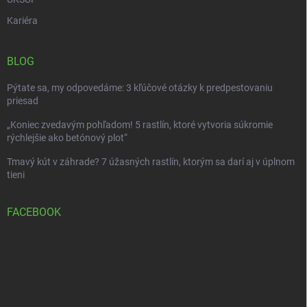
Kariéra
BLOG
Pýtate sa, my odpovedáme: 3 kľúčové otázky k predpestovaniu
priesad
„Koniec zvedavým pohľadom! 5 rastlín, ktoré vytvoria súkromie
rýchlejšie ako betónový plot“
Tmavý kút v záhrade? 7 úžasných rastlín, ktorým sa darí aj v úplnom
tieni
FACEBOOK