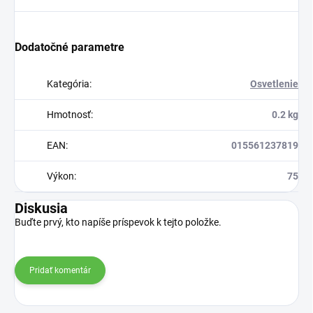
Dodatočné parametre
Kategória
:
Osvetlenie
Hmotnosť
:
0.2 kg
EAN
:
015561237819
Výkon
:
75
Diskusia
Buďte prvý, kto napíše príspevok k tejto položke.
Pridať komentár