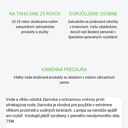
NA TRHU SME 25 ROKOV
DORUČUJEME OSOBNE
Už 25 rokov dodávame našim
Zabudnite na polámané vetvičky
zakazníkom zahradnícke
v krabiciach. Vašu objednávku
produkty a služby
doručí náš školený personál v
špeciálne upravených vozidlách.
KAMENNÁ PREDAJŇA
Všetky naše dodávané produkty su skladom v našom záhradnom
centre
Vode a vlhku odolná žiarovka s ochrannou vrstvou proti
striekajúcej vode; žiarovka je vhodná pre použitie v extrémne
vlhkom prostredí a vodných teráriách. Lampa sa nemôže spáliť
ani rozbiť. Vonkajší plášť vyrobený z pevného neodymového skla.
75W.