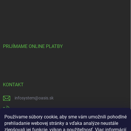
PRIJÍMAME ONLINE PLATBY
KONTAKT
infosystem
@
oasis.sk
+421 385 386 000
Používame súbory cookie, aby sme vám umožnili pohodlné
https://www.facebook.com/OASISGARDENCENTRUM
prehliadanie webovej stránky a vďaka analýze neustále
zlepšovali jej funkcie, výkon a použiteľnosť.
Viac informácií