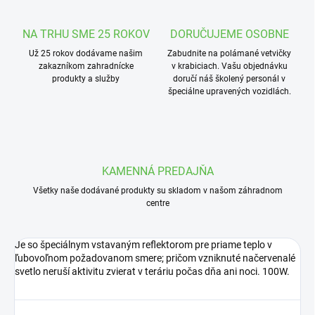
NA TRHU SME 25 ROKOV
DORUČUJEME OSOBNE
Už 25 rokov dodávame našim
Zabudnite na polámané vetvičky
zakazníkom zahradnícke
v krabiciach. Vašu objednávku
produkty a služby
doručí náš školený personál v
špeciálne upravených vozidlách.
KAMENNÁ PREDAJŇA
Všetky naše dodávané produkty su skladom v našom záhradnom
centre
Je so špeciálnym vstavaným reflektorom pre priame teplo v
ľubovoľnom požadovanom smere; pričom vzniknuté načervenalé
svetlo neruší aktivitu zvierat v teráriu počas dňa ani noci. 100W.