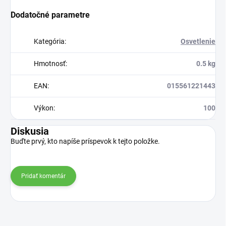
Dodatočné parametre
Kategória
:
Osvetlenie
Hmotnosť
:
0.5 kg
EAN
:
015561221443
Výkon
:
100
Diskusia
Buďte prvý, kto napíše príspevok k tejto položke.
Pridať komentár