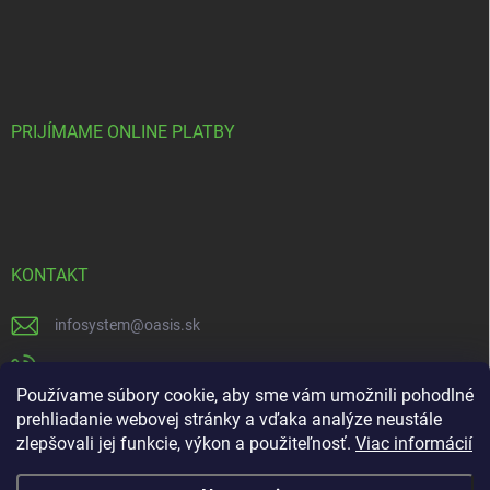
PRIJÍMAME ONLINE PLATBY
KONTAKT
infosystem
@
oasis.sk
+421 385 386 000
Používame súbory cookie, aby sme vám umožnili pohodlné
https://www.facebook.com/OASISGARDENCENTRUM
prehliadanie webovej stránky a vďaka analýze neustále
zlepšovali jej funkcie, výkon a použiteľnosť.
Viac informácií
oasisgardencentrum