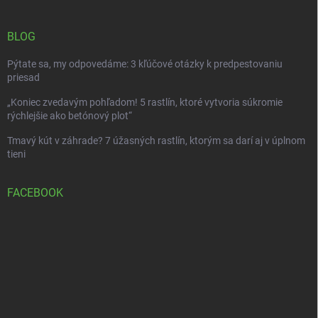
BLOG
Pýtate sa, my odpovedáme: 3 kľúčové otázky k predpestovaniu
priesad
„Koniec zvedavým pohľadom! 5 rastlín, ktoré vytvoria súkromie
rýchlejšie ako betónový plot“
Tmavý kút v záhrade? 7 úžasných rastlín, ktorým sa darí aj v úplnom
tieni
FACEBOOK