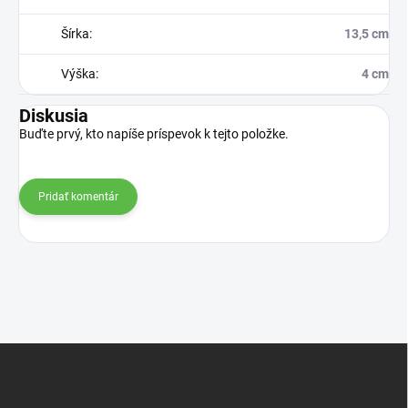
Šírka
:
13,5 cm
Výška
:
4 cm
Diskusia
Buďte prvý, kto napíše príspevok k tejto položke.
Pridať komentár
Z
á
p