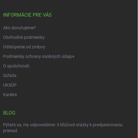
ä
t
i
INFORMÁCIE PRE VÁS
e
Ako doručujeme?
Obchodné podmienky
Odstúpenie od zmluvy
Podmienky ochrany osobných údajov
O spoločnosti
Súťaže
UKSÚP
Kariéra
BLOG
Pýtate sa, my odpovedáme: 3 kľúčové otázky k predpestovaniu
priesad