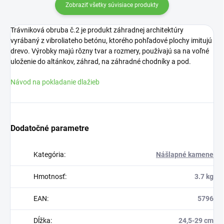
Zobraziť všetky súvisiace produkty
Trávniková obruba č.2 je produkt záhradnej architektúry
vyrábaný z vibroliateho betónu, ktorého pohľadové plochy imitujú
drevo. Výrobky majú rôzny tvar a rozmery, používajú sa na voľné
uloženie do altánkov, záhrad, na záhradné chodníky a pod.
Návod na pokladanie dlažieb
Dodatočné parametre
Kategória
:
Nášlapné kamene
Hmotnosť
:
3.7 kg
EAN
:
5796
Dĺžka
:
24,5-29 cm