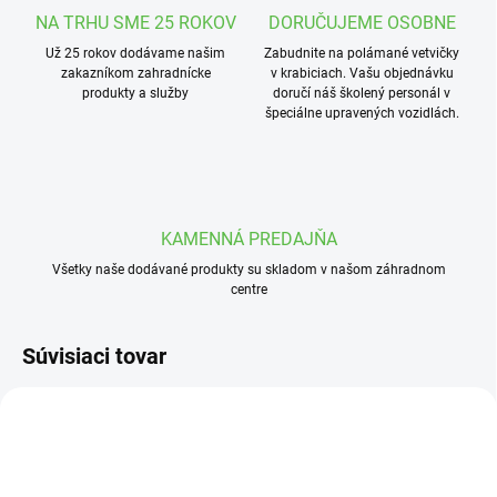
NA TRHU SME 25 ROKOV
DORUČUJEME OSOBNE
Už 25 rokov dodávame našim
Zabudnite na polámané vetvičky
zakazníkom zahradnícke
v krabiciach. Vašu objednávku
produkty a služby
doručí náš školený personál v
špeciálne upravených vozidlách.
KAMENNÁ PREDAJŇA
Všetky naše dodávané produkty su skladom v našom záhradnom
centre
Súvisiaci tovar