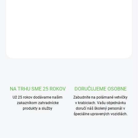
cena:
MOŽNOSTI
DORUČENIA
Betónová socha stojaceho, modliaceho sa anjela.
DETAILNÉ INFORMÁCIE
OPÝTAŤ SA
STRÁŽIŤ
NA TRHU SME 25 ROKOV
DORUČUJEME OSOBNE
Už 25 rokov dodávame našim
Zabudnite na polámané vetvičky
zakazníkom zahradnícke
v krabiciach. Vašu objednávku
produkty a služby
doručí náš školený personál v
špeciálne upravených vozidlách.