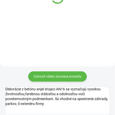
140,22 €
Detail
Do košíka
Betónová figúrka sediacej babky.
Betónová Čínska lampa L1 oživí
exteriér Vášho domu.
Zobraziť všetky súvisiace produkty
Dekorácie z betónu anjel stojaci AN16 sa vyznačujú vysokou
životnosťou,farebnou stálosťou a odolnosťou voči
poveternostným podmienkam. Sú vhodné na spestrenie záhrady,
parkov, či exteriéru firmy.