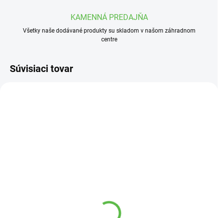
KAMENNÁ PREDAJŇA
Všetky naše dodávané produkty su skladom v našom záhradnom
centre
Súvisiaci tovar
VYPREDANÉ
SKLADOM
Betónová Babka A14
Betónová Čínska lampa
L1
103,32 €