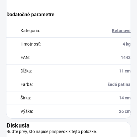
Dodatočné parametre
Kategória
:
Betónové
Hmotnosť
:
4 kg
EAN
:
1443
Dĺžka
:
11 cm
Farba
:
šedá patina
Šírka
:
14 cm
Výška
:
26 cm
Diskusia
Buďte prvý, kto napíše príspevok k tejto položke.