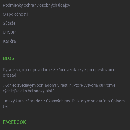
Podmienky ochrany osobných údajov
O spoločnosti
Súťaže
UKSÚP
Kariéra
BLOG
Pýtate sa, my odpovedáme: 3 kľúčové otázky k predpestovaniu
priesad
„Koniec zvedavým pohľadom! 5 rastlín, ktoré vytvoria súkromie
rýchlejšie ako betónový plot“
Tmavý kút v záhrade? 7 úžasných rastlín, ktorým sa darí aj v úplnom
tieni
FACEBOOK