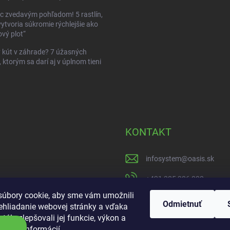
c zvedavým pohľadom! 5 rastlín,
vytvoria súkromie rýchlejšie ako
vý plot“
kút v záhrade? 7 úžasných
, ktorým sa darí aj v úplnom tieni
KONTAKT
infosystem
@
oasis.sk
+421 385 386 000
úbory cookie, aby sme vám umožnili
https://www.facebook
Odmietnuť
ehliadanie webovej stránky a vďaka
tále zlepšovali jej funkcie, výkon a
oasisgardencentrum
ť.
Viac informácií