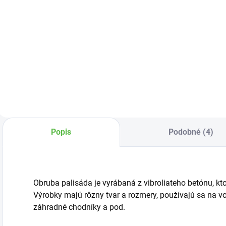
Do košíka
Do košíka
Záhradná socha
ženy nesúcej
Trávna zmes
O
džbány s vínom.
ideálna na
p
zaťažované
trávniky, najmä
plôch športového
charakteru.
Popis
Podobné (4)
Obruba palisáda je vyrábaná z vibroliateho betónu, kt
Výrobky majú rôzny tvar a rozmery, používajú sa na vo
záhradné chodníky a pod.