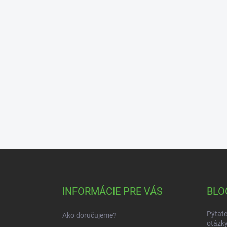
Z
á
p
ä
INFORMÁCIE PRE VÁS
BLO
t
i
Pýtate
Ako doručujeme?
e
otázky