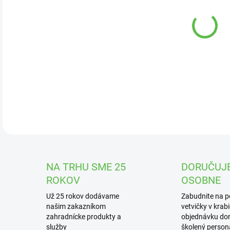
DOR
Slú
tráv
DETA
NA TRHU SME 25
DORUČUJ
ROKOV
OSOBNE
Už 25 rokov dodávame
Zabudnite na 
našim zakazníkom
vetvičky v krab
zahradnícke produkty a
objednávku dor
služby
školený personá