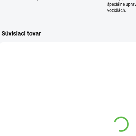
špeciálne upra
vozidlách.
Súvisiaci tovar
8486 00
1491 00
SKLADOM
SKLADOM
Trávna zmes
Socha ART031
O
SPORT 0,5kg
vinárka,betónová
o
Agro
129,15 €
A
5,60 €