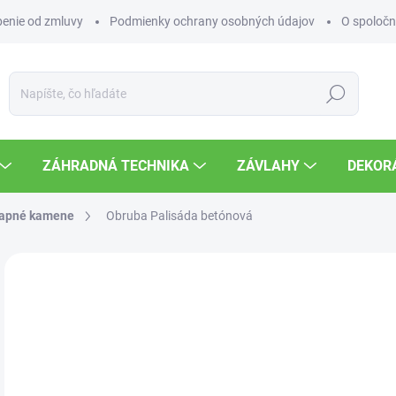
enie od zmluvy
Podmienky ochrany osobných údajov
O spoločn
Hľadať
ZÁHRADNÁ TECHNIKA
ZÁVLAHY
DEKOR
apné kamene
Obruba Palisáda betónová
Neohodnotené
Podrobnosti hodnotenia
ZNAČKA
9,
Jedn
SK
cena
MOŽ