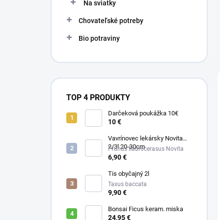
Na sviatky
Chovateľské potreby
Bio potraviny
TOP 4 PRODUKTY
Darčeková poukážka 10€
10 €
Vavrínovec lekársky Novita
2/3l 20-30cm
Prunus llaurocerasus Novita
6,90 €
Tis obyčajný 2l
Taxus baccata
9,90 €
Bonsai Ficus keram. miska
24,95 €