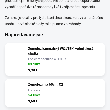
priepustnej, mierne kyslej pôde. Pre bohatú úrodu odporúčame
vysadiť aspoň dve rôzne odrody kvôli vzájomnému opeleniu.
Zemolez je ideálny pre tých, ktorí chcú skorú, zdravú a nenáročnú
úrodu – prvé sladké plody roka priamo zo záhrady.
Najpredávanejšie
Zemolez kamčatský WOJTEK, veľmi skorá,
sladká
Lonicera caerulea WOJTEK
SKLADOM
9,90 €
Zemolez mix 60cm, C2
Lonicera
SKLADOM
9,60 €