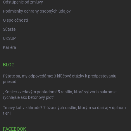
Odstúpenie od zmluvy
Podmienky ochrany osobných údajov
O spoločnosti
Súťaže
UKSÚP
Kariéra
BLOG
Pýtate sa, my odpovedáme: 3 kľúčové otázky k predpestovaniu
priesad
„Koniec zvedavým pohľadom! 5 rastlín, ktoré vytvoria súkromie
rýchlejšie ako betónový plot“
Tmavý kút v záhrade? 7 úžasných rastlín, ktorým sa darí aj v úplnom
tieni
FACEBOOK