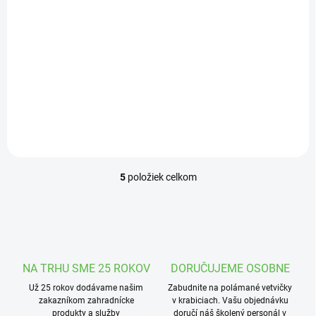
'Wojtek'
9,99 €
/ ks
Do košíka
Vitálny zemolez s chutnými
zdravými plodmi sladkej
chuti.
5
položiek celkom
O
v
l
á
d
a
c
NA TRHU SME 25 ROKOV
DORUČUJEME OSOBNE
i
Už 25 rokov dodávame našim
e
Zabudnite na polámané vetvičky
zakazníkom zahradnícke
v krabiciach. Vašu objednávku
p
produkty a služby
doručí náš školený personál v