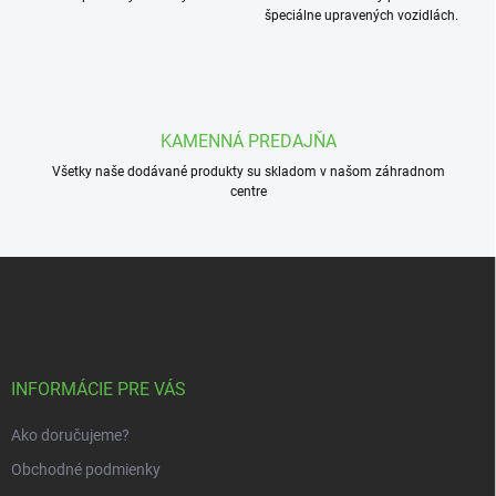
r
špeciálne upravených vozidlách.
v
k
y
v
ý
p
KAMENNÁ PREDAJŇA
i
s
Všetky naše dodávané produkty su skladom v našom záhradnom
u
centre
Z
á
p
ä
t
i
INFORMÁCIE PRE VÁS
e
Ako doručujeme?
Obchodné podmienky