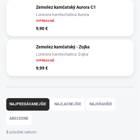
Zemolez kamčatský Aurora C1
Lonicera kamtschatica Aurora
VYPREDANÉ
9,90 €
Zemolez kamčatský - Zojka
Lonicera kamtschatica 'Zojka'
VYPREDANÉ
9,99 €
R
a
NAJPREDÁVANEJŠIE
NAJLACNEJŠIE
NAJDRAHŠIE
d
e
ABECEDNE
n
i
5
položiek celkom
e