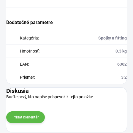
Dodatočné parametre
Kategória
:
Spojky a fitting
Hmotnosť
:
0.3 kg
EAN
:
6362
Priemer
:
3,2
Diskusia
Buďte prvý, kto napíše príspevok k tejto položke.
Pridať komentár