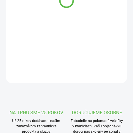
cena:
MOŽNOSTI
DORUČENIA
−
+
Pridať do košíka
Zátka na potrubie je záslepka určená na ukončenie alebo
zaslepenie HDPE alebo LDPE potrubí.
DETAILNÉ INFORMÁCIE
OPÝTAŤ SA
STRÁŽIŤ
NA TRHU SME 25 ROKOV
DORUČUJEME OSOBNE
Už 25 rokov dodávame našim
Zabudnite na polámané vetvičky
zakazníkom zahradnícke
v krabiciach. Vašu objednávku
produkty a služby
doručí náš školený personál v