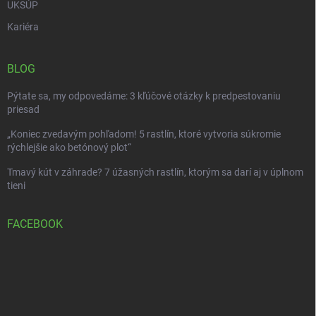
UKSÚP
Kariéra
BLOG
Pýtate sa, my odpovedáme: 3 kľúčové otázky k predpestovaniu
priesad
„Koniec zvedavým pohľadom! 5 rastlín, ktoré vytvoria súkromie
rýchlejšie ako betónový plot“
Tmavý kút v záhrade? 7 úžasných rastlín, ktorým sa darí aj v úplnom
tieni
FACEBOOK