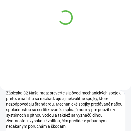
SKLADOM
Sachta Jumbo ventilova
34,95 €
Do košíka
Šachta Jumbo slúži na uloženie
elektromagnetických ventilov.
Záslepka 32 Naša rada: preverte si pôvod mechanických spojok,
pretože na trhu sa nachádzajú aj nekvalitné spojky, ktoré
nezodpovedajú štandardu. Mechanické spojky predávané našou
spoločnosťou sú certifikované a spĺňajú normy pre použitie v
systémoch s pitnou vodou a taktiež sa vyznačú dlhou
životnosťou, vysokou kvalitou, čím predídete prípadným
nečakaným poruchám a škodám.