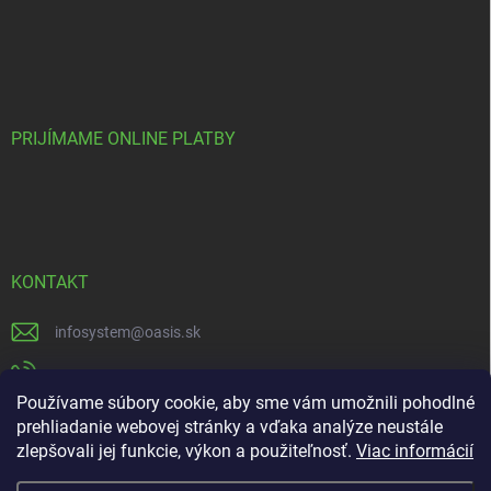
PRIJÍMAME ONLINE PLATBY
KONTAKT
infosystem
@
oasis.sk
+421 385 386 000
Používame súbory cookie, aby sme vám umožnili pohodlné
https://www.facebook.com/OASISGARDENCENTRUM
prehliadanie webovej stránky a vďaka analýze neustále
zlepšovali jej funkcie, výkon a použiteľnosť.
Viac informácií
oasisgardencentrum