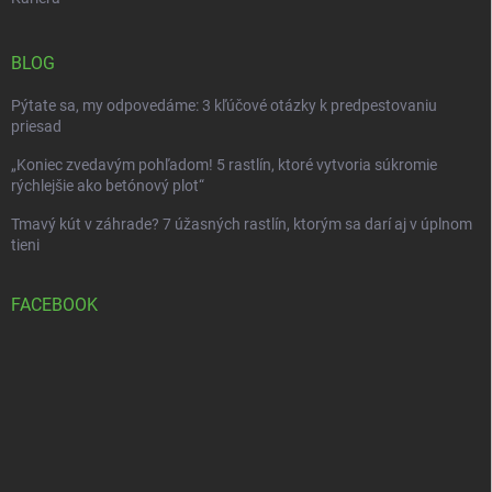
BLOG
Pýtate sa, my odpovedáme: 3 kľúčové otázky k predpestovaniu
priesad
„Koniec zvedavým pohľadom! 5 rastlín, ktoré vytvoria súkromie
rýchlejšie ako betónový plot“
Tmavý kút v záhrade? 7 úžasných rastlín, ktorým sa darí aj v úplnom
tieni
FACEBOOK