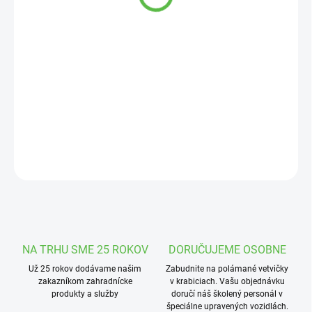
cena:
MOŽNOSTI
DORUČENIA
−
+
Pridať do košíka
Šachta Jumbo slúži na uloženie elektromagnetických ventilov.
DETAILNÉ INFORMÁCIE
OPÝTAŤ SA
STRÁŽIŤ
NA TRHU SME 25 ROKOV
DORUČUJEME OSOBNE
Už 25 rokov dodávame našim
Zabudnite na polámané vetvičky
zakazníkom zahradnícke
v krabiciach. Vašu objednávku
produkty a služby
doručí náš školený personál v
špeciálne upravených vozidlách.