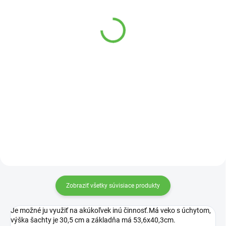
SKLADOM
SKLADOM
Spojka priama reduk
Spojka priama reduk.
32x25 Irritec
40x32 Irritec
3,45 €
6,80 €
Do košíka
Do košíka
Plastové alebo mechanické PE
PE mechanické spojky sú
spojky sa používajú napríklad od
najpoužívanejšie materiály na
vodomernej (vodovodnej) šachty.
spájanie potrubia v zemi.
Zobraziť všetky súvisiace produkty
Je možné ju využiť na akúkoľvek inú činnosť.Má veko s úchytom,
výška šachty je 30,5 cm a základňa má 53,6x40,3cm.