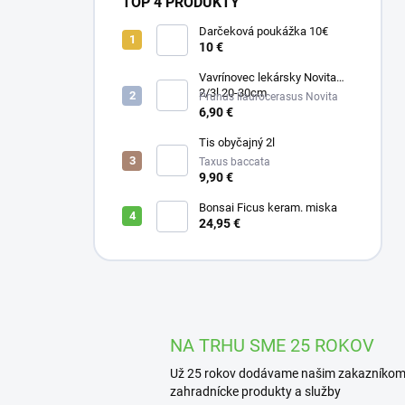
TOP 4 PRODUKTY
Darčeková poukážka 10€
10 €
Vavrínovec lekársky Novita
2/3l 20-30cm
Prunus llaurocerasus Novita
6,90 €
Tis obyčajný 2l
Taxus baccata
9,90 €
Bonsai Ficus keram. miska
24,95 €
NA TRHU SME 25 ROKOV
Už 25 rokov dodávame našim zakazníko
zahradnícke produkty a služby