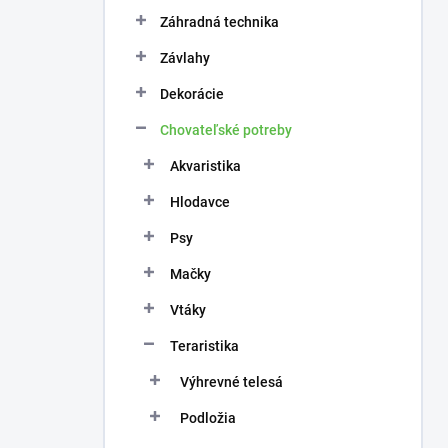
n
e
Záhradná technika
l
Závlahy
Dekorácie
Chovateľské potreby
Akvaristika
Hlodavce
Psy
Mačky
Vtáky
Teraristika
Výhrevné telesá
Podložia