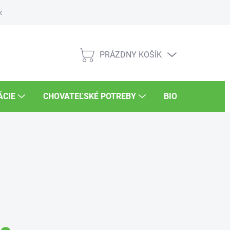
osti
Súťaže
UKSÚP
Kariéra
PRÁZDNY KOŠÍK
NÁKUPNÝ
KOŠÍK
ÁCIE
CHOVATEĽSKÉ POTREBY
BIO POTRAVINY