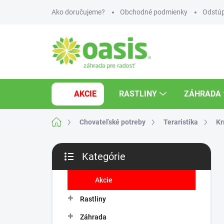
Prejsť
Ako doručujeme?
Obchodné podmienky
Odstúp
na
obsah
AKCIE
RASTLINY
ZÁHRADA
Domov
Chovateľské potreby
Teraristika
Kr
B
Kategórie
o
Preskočiť
č
kategórie
n
Akcie
ý
Rastliny
p
a
Záhrada