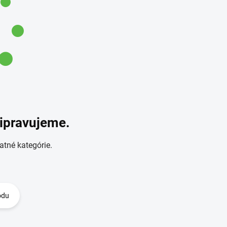
ripravujeme.
atné kategórie.
odu