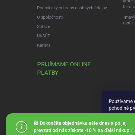
ktoré 
betóno
Podmienky ochrany osobných údajov
O spoločnosti
Tmavý 
rastlín
Súťaže
UKSÚP
Kariéra
PRIJÍMAME ONLINE
PLATBY
Používame s
pohodlné pr
analýze neus
použiteľnos
🛍️ Dokončite objednávku ešte dnes a po jej
prevzatí od nás získate -10 % na ďalší nákup !