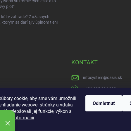
vytvoria súkromie rýchlejšie ako
vý plot“
kút v záhrade? 7 úžasných
, ktorým sa darí aj v úplnom tieni
KONTAKT
infosystem
@
oasis.sk
+421 385 386 000
úbory cookie, aby sme vám umožnili
https://www.facebook
Odmietnuť
ehliadanie webovej stránky a vďaka
tále zlepšovali jej funkcie, výkon a
oasisgardencentrum
ť.
Viac informácií