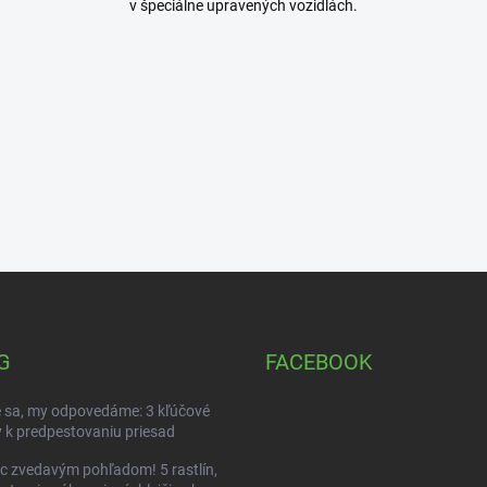
v špeciálne upravených vozidlách.
G
FACEBOOK
 sa, my odpovedáme: 3 kľúčové
 k predpestovaniu priesad
c zvedavým pohľadom! 5 rastlín,