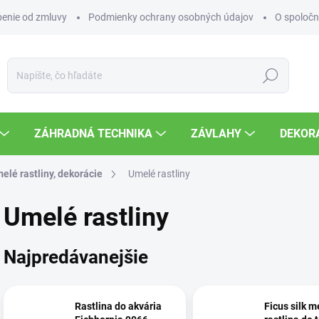
enie od zmluvy
Podmienky ochrany osobných údajov
O spoločn
Hľadať
ZÁHRADNÁ TECHNIKA
ZÁVLAHY
DEKOR
elé rastliny, dekorácie
Umelé rastliny
Umelé rastliny
Najpredávanejšie
Rastlina do akvária
Ficus silk 