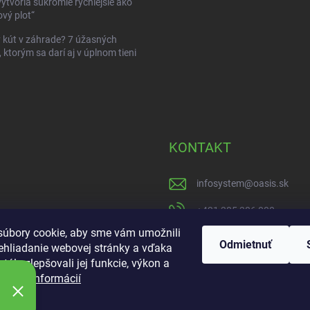
vytvoria súkromie rýchlejšie ako
vý plot“
kút v záhrade? 7 úžasných
, ktorým sa darí aj v úplnom tieni
KONTAKT
infosystem
@
oasis.sk
+421 385 386 000
úbory cookie, aby sme vám umožnili
https://www.facebook
Odmietnuť
ehliadanie webovej stránky a vďaka
tále zlepšovali jej funkcie, výkon a
oasisgardencentrum
ť.
Viac informácií