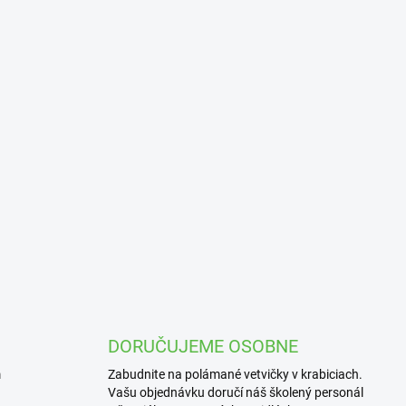
i
e
p
r
v
k
y
v
ý
p
i
s
u
DORUČUJEME OSOBNE
m
Zabudnite na polámané vetvičky v krabiciach.
Vašu objednávku doručí náš školený personál