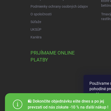
ktoré 
betóno
Podmienky ochrany osobných údajov
O spoločnosti
Tmavý 
rastlín
Súťaže
UKSÚP
Kariéra
PRIJÍMAME ONLINE
PLATBY
Používame s
pohodlné pr
analýze neus
použiteľnos
🛍️ Dokončite objednávku ešte dnes a po jej
prevzatí od nás získate -10 % na ďalší nákup !