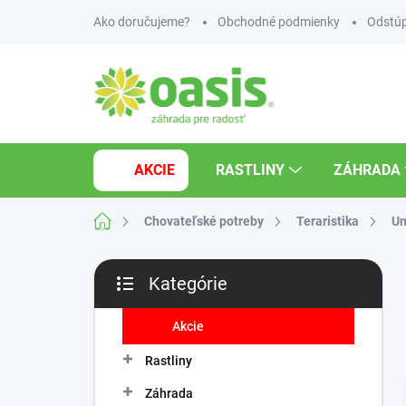
Prejsť
Ako doručujeme?
Obchodné podmienky
Odstúp
na
obsah
AKCIE
RASTLINY
ZÁHRADA
Domov
Chovateľské potreby
Teraristika
Um
B
Kategórie
o
Preskočiť
č
kategórie
n
Akcie
ý
Rastliny
p
a
Záhrada