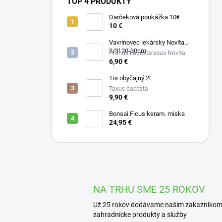
TOP 4 PRODUKTY
Darčeková poukážka 10€
10 €
Vavrínovec lekársky Novita
2/3l 20-30cm
Prunus llaurocerasus Novita
6,90 €
Tis obyčajný 2l
Taxus baccata
9,90 €
Bonsai Ficus keram. miska
24,95 €
NA TRHU SME 25 ROKOV
Už 25 rokov dodávame našim zakazníko
zahradnícke produkty a služby