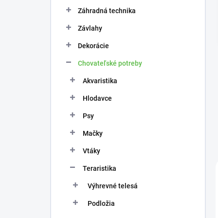
n
e
Záhradná technika
l
Závlahy
Dekorácie
Chovateľské potreby
Akvaristika
Hlodavce
Psy
Mačky
Vtáky
Teraristika
Výhrevné telesá
Podložia