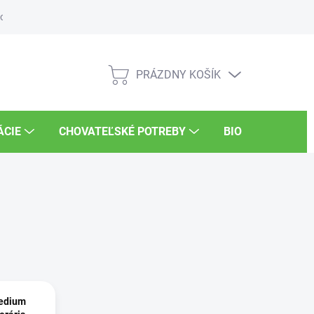
osti
Súťaže
UKSÚP
Kariéra
PRÁZDNY KOŠÍK
NÁKUPNÝ
KOŠÍK
ÁCIE
CHOVATEĽSKÉ POTREBY
BIO POTRAVINY
medium