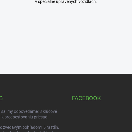
v špeciálne upravených vozidlách.
G
FACEBOOK
 sa, my odpovedáme: 3 kľúčové
 k predpestovaniu priesad
c zvedavým pohľadom! 5 rastlín,