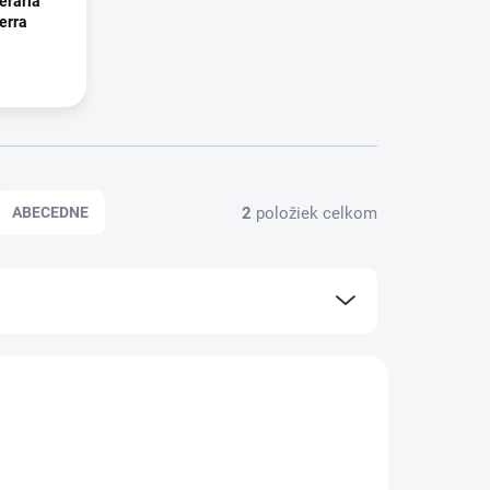
terária
erra
2
položiek celkom
ABECEDNE
1877 00
KLADOM
m