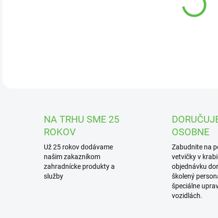
DOR
Naj
hust
DETA
NA TRHU SME 25
DORUČUJ
ROKOV
OSOBNE
Už 25 rokov dodávame
Zabudnite na 
našim zakazníkom
vetvičky v krab
zahradnícke produkty a
objednávku dor
služby
školený personá
špeciálne upra
vozidlách.