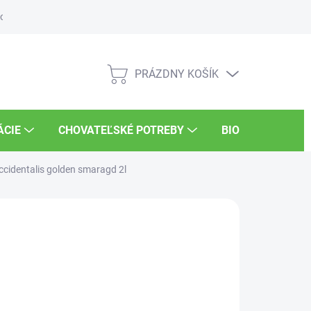
osti
Súťaže
UKSÚP
Kariéra
PRÁZDNY KOŠÍK
NÁKUPNÝ
KOŠÍK
ÁCIE
CHOVATEĽSKÉ POTREBY
BIO POTRAVINY
ccidentalis golden smaragd 2l
99 €
/ ks
otková
PREDANÉ
:
NOSTI