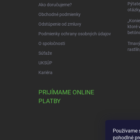
i
Pýtate
Ako doručujeme?
e
otázky
Obchodné podmienky
„Konie
Odstúpenie od zmluvy
ktoré 
betóno
Podmienky ochrany osobných údajov
O spoločnosti
Tmavý 
rastlín
Súťaže
UKSÚP
Kariéra
PRIJÍMAME ONLINE
PLATBY
Používame s
pohodlné pr