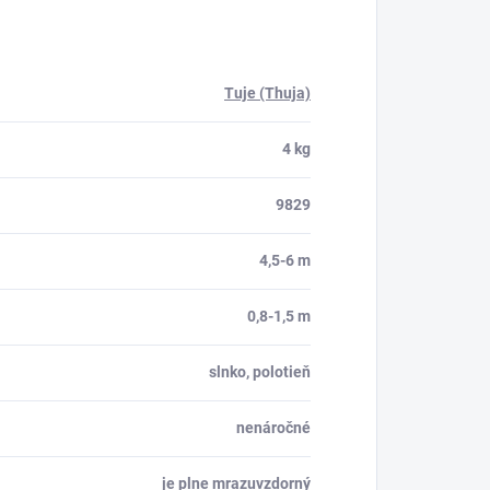
Tuje (Thuja)
4 kg
9829
4,5-6 m
0,8-1,5 m
slnko, polotieň
nenáročné
je plne mrazuvzdorný