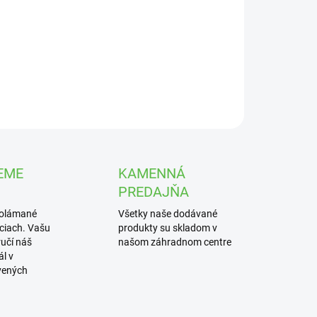
UČENIA
obľúbenejšia záhradná rastlina, nádherná veľmi
á. oddeľujúce jej časti
ILNÉ INFORMÁCIE
OPÝTAŤ SA
STRÁŽIŤ
EME
KAMENNÁ
PREDAJŇA
polámané
Všetky naše dodávané
iciach. Vašu
produkty su skladom v
učí náš
našom záhradnom centre
l v
vených