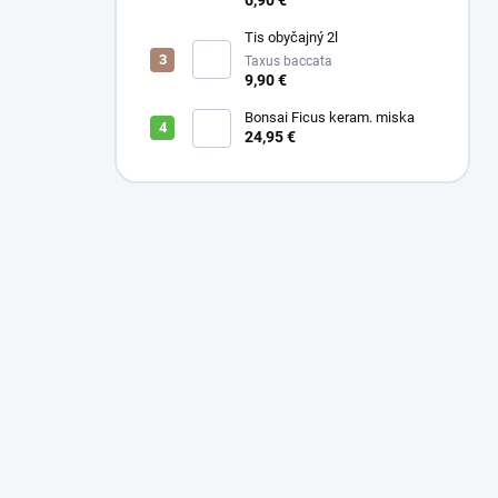
6,90 €
Tis obyčajný 2l
Taxus baccata
9,90 €
Bonsai Ficus keram. miska
24,95 €