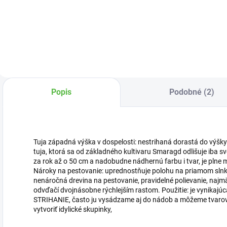
z vyzretého
zvyšuje odolnosť
h
kôrového humusu
drevín proti
n
a vybraných
vymŕzaniu.
e
druhov rašeliny.
p
o
Popis
Podobné (2)
Tuja západná výška v dospelosti: nestrihaná dorastá do výšky 4
tuja, ktorá sa od základného kultivaru Smaragd odlišuje iba s
za rok až o 50 cm a nadobudne nádhernú farbu i tvar, je plne
Nároky na pestovanie: uprednostňuje polohu na priamom slnku, 
nenáročná drevina na pestovanie, pravidelné polievanie, najm
odvďačí dvojnásobne rýchlejším rastom. Použitie: je vynik
STRIHANIE, často ju vysádzame aj do nádob a môžeme tvarovať
vytvoriť idylické skupinky,