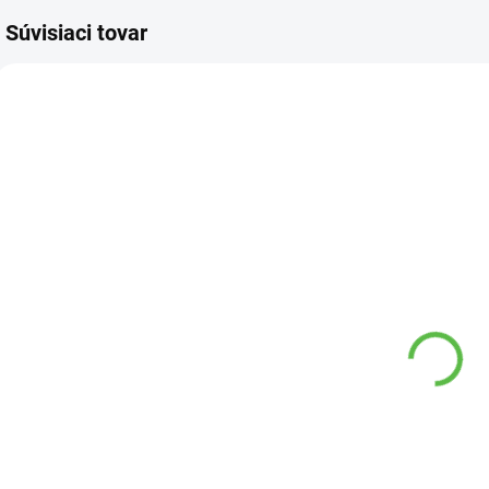
Súvisiaci tovar
7 00
3720 00
SKLADOM
VYPREDANÉ
Substrát pre
Hnojivo
H
okrasne
jesenné na
K
dreviny 20l
ihličnany a iné
Agro
okrasné
d
5,80 €
6,39 €
5
dreviny 2,5kg
Agro
Do košíka
Detail
Substrát vyrobený
Jesenné hnojivo
K