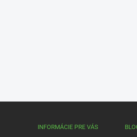
Z
á
p
ä
INFORMÁCIE PRE VÁS
BLO
t