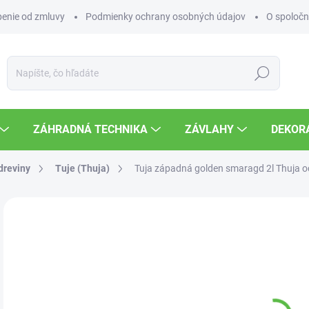
enie od zmluvy
Podmienky ochrany osobných údajov
O spoločn
Hľadať
ZÁHRADNÁ TECHNIKA
ZÁVLAHY
DEKOR
 dreviny
Tuje (Thuja)
Tuja západná golden smaragd 2l
Thuja o
Neohodnotené
Podrobnosti hodnotenia
9,
Jedn
VY
cena
MOŽ