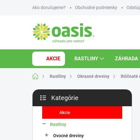
Prejsť
Ako doručujeme?
Obchodné podmienky
Odstúp
na
obsah
AKCIE
RASTLINY
ZÁHRADA
Domov
Rastliny
Okrasné dreviny
Ihličnaté
B
Kategórie
o
Preskočiť
č
kategórie
n
Akcie
ý
Rastliny
p
a
Ovocné dreviny