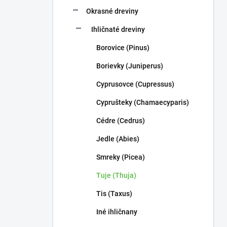
n
e
Okrasné dreviny
l
Ihličnaté dreviny
Borovice (Pinus)
Borievky (Juniperus)
Cyprusovce (Cupressus)
Cyprušteky (Chamaecyparis)
Cédre (Cedrus)
Jedle (Abies)
Smreky (Picea)
Tuje (Thuja)
Tis (Taxus)
Iné ihličnany