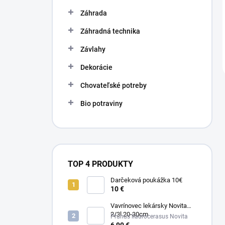
Záhrada
Záhradná technika
Závlahy
Dekorácie
Chovateľské potreby
Bio potraviny
TOP 4 PRODUKTY
Darčeková poukážka 10€
10 €
Vavrínovec lekársky Novita
2/3l 20-30cm
Prunus llaurocerasus Novita