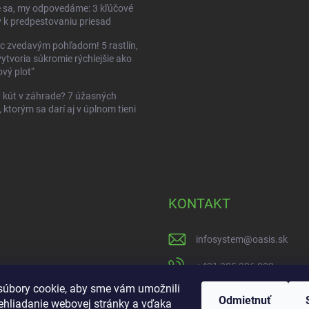
 sa, my odpovedáme: 3 kľúčové
 k predpestovaniu priesad
c zvedavým pohľadom! 5 rastlín,
vytvoria súkromie rýchlejšie ako
vý plot“
kút v záhrade? 7 úžasných
, ktorým sa darí aj v úplnom tieni
KONTAKT
infosystem
@
oasis.sk
+421 385 386 000
úbory cookie, aby sme vám umožnili
https://www.facebook
Odmietnuť
ehliadanie webovej stránky a vďaka