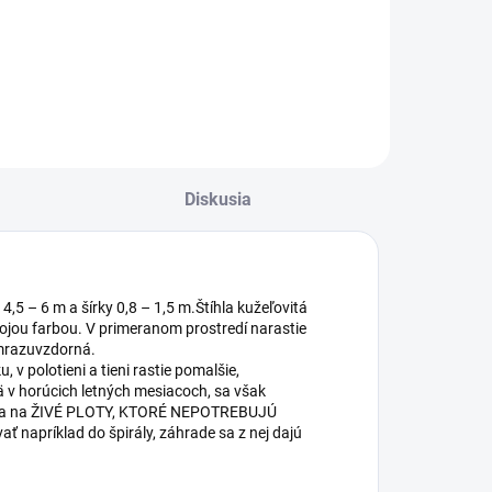
nojivo s
eobmedzenou
xspiráciou
roduktu v
riginálnom obale.
Diskusia
,5 – 6 m a šírky 0,8 – 1,5 m.Štíhla kužeľovitá
vojou farbou. V primeranom prostredí narastie
 mrazuvzdorná.
v polotieni a tieni rastie pomalšie,
ä v horúcich letných mesiacoch, sa však
ajúca na ŽIVÉ PLOTY, KTORÉ NEPOTREBUJÚ
 napríklad do špirály, záhrade sa z nej dajú