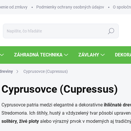
enie od zmluvy
Podmienky ochrany osobných údajov
O spoločn
Hľadať
ZÁHRADNÁ TECHNIKA
ZÁVLAHY
DEKOR
 dreviny
Cyprusovce (Cupressus)
Cyprusovce (Cupressus)
Cyprusovce patria medzi elegantné a dekoratívne
ihličnaté dre
Stredomoria. Ich štíhly, hustý a vždyzelený tvar pôsobí uprave
solitéry, živé ploty
alebo výrazný prvok v moderných aj tradičn