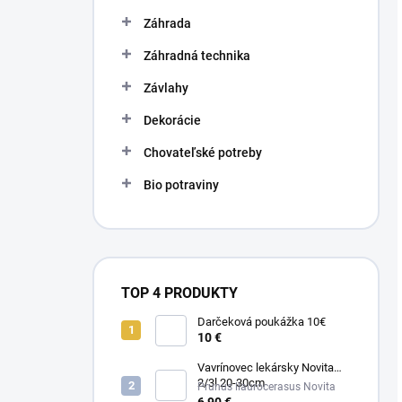
Záhrada
Záhradná technika
Závlahy
Dekorácie
Chovateľské potreby
Bio potraviny
TOP 4 PRODUKTY
Darčeková poukážka 10€
10 €
Vavrínovec lekársky Novita
2/3l 20-30cm
Prunus llaurocerasus Novita