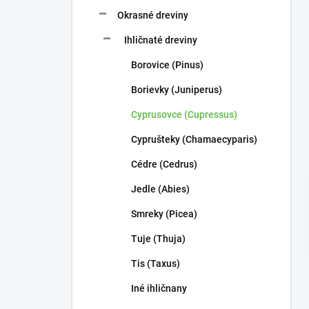
n
e
Okrasné dreviny
l
Ihličnaté dreviny
Borovice (Pinus)
Borievky (Juniperus)
Cyprusovce (Cupressus)
Cyprušteky (Chamaecyparis)
Cédre (Cedrus)
Jedle (Abies)
Smreky (Picea)
Tuje (Thuja)
Tis (Taxus)
Iné ihličnany