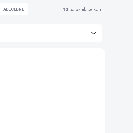
13
položiek celkom
ABECEDNE
0140000
240139900
KLADOM
SKLADOM
ndsky
Cyprusovec leylandský
Pyramidalis 3l
Cuprssoc. Leyl.
Pyramidalis
14 €
/ ks
Do košíka
ký (×
🌿 Cyprusovec leylandský