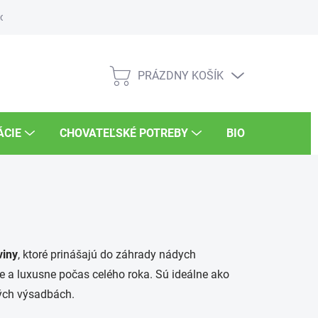
osti
Súťaže
UKSÚP
Kariéra
PRÁZDNY KOŠÍK
NÁKUPNÝ
KOŠÍK
ÁCIE
CHOVATEĽSKÉ POTREBY
BIO POTRAVINY
viny
, ktoré prinášajú do záhrady nádych
ne a luxusne počas celého roka. Sú ideálne ako
ých výsadbách.