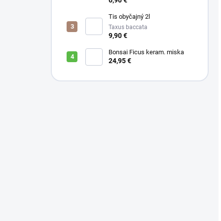
6,90 €
Tis obyčajný 2l
Taxus baccata
9,90 €
Bonsai Ficus keram. miska
24,95 €