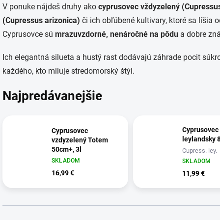
V ponuke nájdeš druhy ako
cyprusovec vždyzelený (Cupressu
(Cupressus arizonica)
či ich obľúbené kultivary, ktoré sa líšia
Cyprusovce sú
mrazuvzdorné, nenáročné na pôdu
a dobre zná
Ich elegantná silueta a hustý rast dodávajú záhrade pocit sú
každého, kto miluje stredomorský štýl.
Najpredávanejšie
Cyprusovec
Cyprusovec
leylandsky 
vzdyzelený Totem
50cm+, 3l
Cupress. ley.
Cupress. Sempervirens
SKLADOM
SKLADOM
Totem
16,99 €
11,99 €