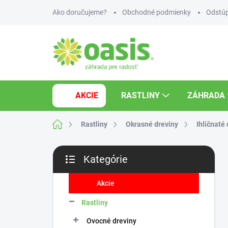
Prejsť
Ako doručujeme?
Obchodné podmienky
Odstúp
na
obsah
AKCIE
RASTLINY
ZÁHRADA
Domov
Rastliny
Okrasné dreviny
Ihličnaté
B
Kategórie
o
Preskočiť
č
kategórie
n
Akcie
ý
Rastliny
p
a
Ovocné dreviny