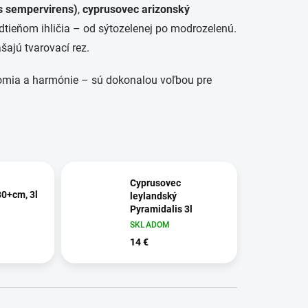
s sempervirens)
,
cyprusovec arizonský
 odtieňom ihličia – od sýtozelenej po modrozelenú.
šajú tvarovací rez.
kromia a harmónie – sú dokonalou voľbou pre
Cyprusovec
80+cm, 3l
leylandský
Pyramidalis 3l
Cuprssoc. Leyl.
SKLADOM
Pyramidalis
14 €