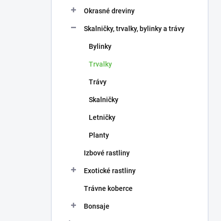
n
e
Okrasné dreviny
l
Skalničky, trvalky, bylinky a trávy
Bylinky
Trvalky
Trávy
Skalničky
Letničky
Planty
Izbové rastliny
Exotické rastliny
Trávne koberce
Bonsaje