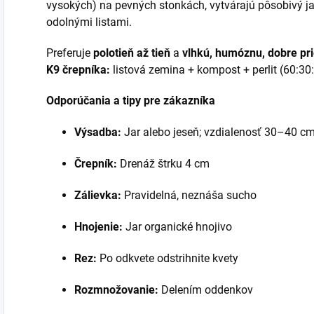
vysokých) na pevných stonkách, vytvárajú pôsobivý ja
odolnými listami.
Preferuje
polotieň až tieň
a
vlhkú, humóznu, dobre pr
K9 črepníka:
listová zemina + kompost + perlit (60:30
Odporúčania a tipy pre zákazníka
Výsadba:
Jar alebo jeseň; vzdialenosť 30–40 c
Črepník:
Drenáž štrku 4 cm
Zálievka:
Pravidelná, neznáša sucho
Hnojenie:
Jar organické hnojivo
Rez:
Po odkvete odstrihnite kvety
Rozmnožovanie:
Delením oddenkov