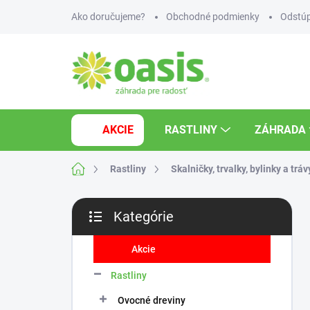
Prejsť
Ako doručujeme?
Obchodné podmienky
Odstúp
na
obsah
AKCIE
RASTLINY
ZÁHRADA
Domov
Rastliny
Skalničky, trvalky, bylinky a tráv
B
Kategórie
o
Preskočiť
č
kategórie
n
Akcie
ý
Rastliny
p
a
Ovocné dreviny