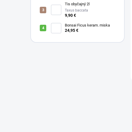
Tis obyčajný 2l
Taxus baccata
9,90 €
Bonsai Ficus keram. miska
24,95 €