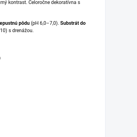
rný kontrast. Celoročne dekoratívna s
iepustnú pôdu
(pH 6,0–7,0).
Substrát do
:10) s drenážou.
m