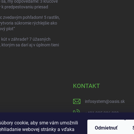
 sa, my odpovedáme: 3 kľúčové
 k predpestovaniu priesad
c zvedavým pohľadom! 5 rastlín,
vytvoria súkromie rýchlejšie ako
vý plot“
kút v záhrade? 7 úžasných
, ktorým sa darí aj v úplnom tieni
KONTAKT
infosystem
@
oasis.sk
+421 385 386 000
úbory cookie, aby sme vám umožnili
https://www.facebook
Odmietnuť
ehliadanie webovej stránky a vďaka