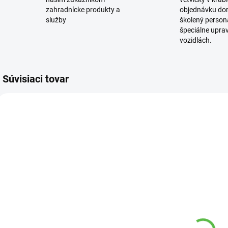
zahradnícke produkty a
objednávku dor
služby
školený personá
špeciálne upra
vozidlách.
Súvisiaci tovar
4 00
4403 00
VYPREDANÉ
VYPREDANÉ
Záhradnícky
Agro Substrat
A
substrát 75 l
RS II, 250l, 0-
Primaflora
20mm
t