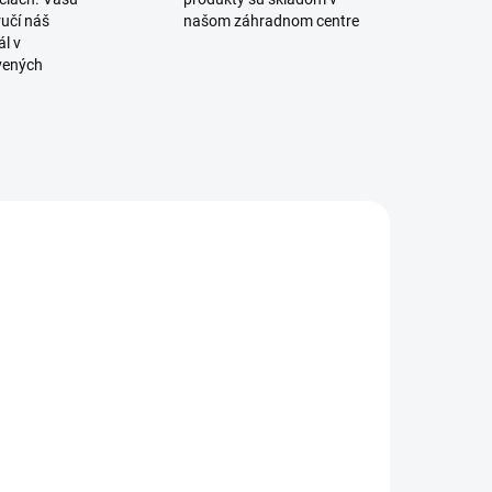
učí náš
našom záhradnom centre
l v
vených
208 00
32 00
SKLADOM
SKLADOM
gro hnojivo
Hnoj slepačí
minerálne
3kg Agro
rvalky 1 kg