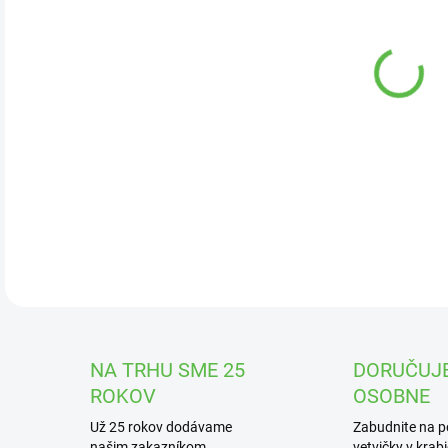
DOR
Bergé
črep
červ
ideá
DETA
NA TRHU SME 25
DORUČUJ
ROKOV
OSOBNE
Už 25 rokov dodávame
Zabudnite na 
našim zakazníkom
vetvičky v krab