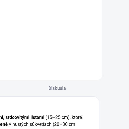
4,89 €
,90 €
Do košíka
Do košíka
Organické hnojivo
vyrobené z
inerálne hnojivo
hydinovej
a trvalky a
podstielky
vitnúce
obohatenej o
ry.Zloženie: N (15)
melasu a melasové
 P (7) - K (20) + 3
výpalky pomocou
MgO
procesu sušenia a
lisovania.
Diskusia
i, srdcovitými listami
(15–25 cm), ktoré
vené
v hustých súkvetiach (20–30 cm