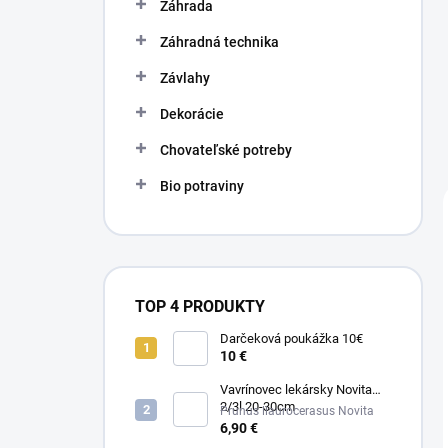
Záhrada
Záhradná technika
Závlahy
Dekorácie
Chovateľské potreby
Bio potraviny
TOP 4 PRODUKTY
Darčeková poukážka 10€
10 €
Vavrínovec lekársky Novita
2/3l 20-30cm
Prunus llaurocerasus Novita
6,90 €