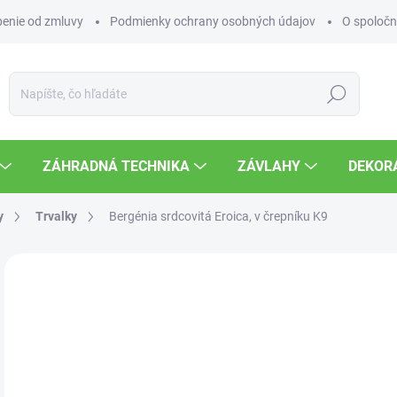
enie od zmluvy
Podmienky ochrany osobných údajov
O spoločn
Hľadať
ZÁHRADNÁ TECHNIKA
ZÁVLAHY
DEKOR
y
Trvalky
Bergénia srdcovitá Eroica, v črepníku K9
Neohodnotené
Podrobnosti hodnotenia
6,
Jedn
SK
cena
MOŽ