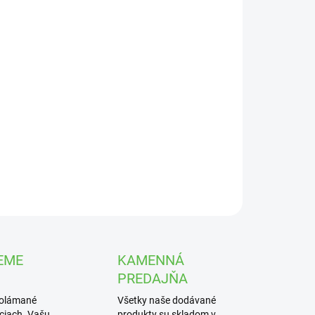
UČENIA
−
+
Pridať do košíka
nia srdcovitá 'Eroica' (Bergenia cordifolia 'Eroica') v
níku K9 je robustná vždyzelená trvalka s veľkými ružovo-
enými kvetmi nad kožovitými listami. Kvitne apríl–máj,
lna do tieňovaných záhonov a skaliek.
ILNÉ INFORMÁCIE
OPÝTAŤ SA
STRÁŽIŤ
EME
KAMENNÁ
PREDAJŇA
polámané
Všetky naše dodávané
iciach. Vašu
produkty su skladom v