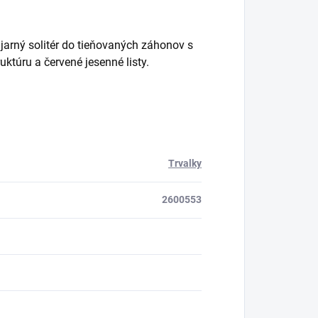
jarný solitér do tieňovaných záhonov s
ktúru a červené jesenné listy.
Trvalky
2600553