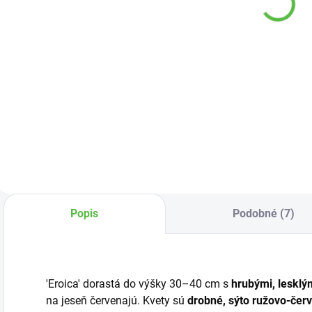
10,48 €
32,35 €
6
Detail
Detail
Vyrobený z rašeliny
Kvalitný substrát
M
a kôrového
pre koncentráciu
n
humusu, má
rastlín.
k
upravenú reakciu a
k
je obohatený
-
živinami.
Popis
Podobné (7)
'Eroica' dorastá do výšky 30–40 cm s
hrubými, lesklým
na jeseň červenajú. Kvety sú
drobné, sýto ružovo-čer