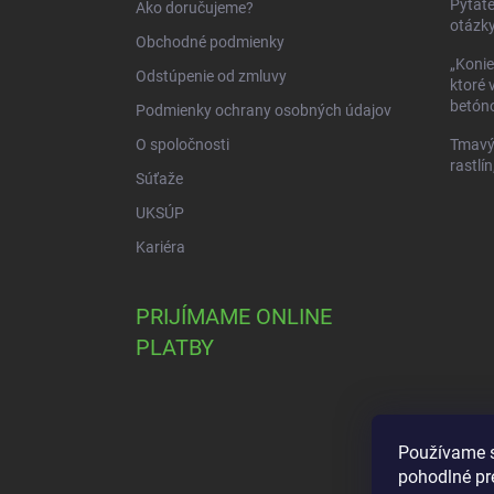
Pýtate
Ako doručujeme?
e
otázky
Obchodné podmienky
„Konie
Odstúpenie od zmluvy
ktoré 
betóno
Podmienky ochrany osobných údajov
O spoločnosti
Tmavý 
rastlín
Súťaže
UKSÚP
Kariéra
PRIJÍMAME ONLINE
PLATBY
Používame s
pohodlné pr