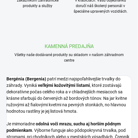
zakazníkom zahradnícke
v krabiciach. Vašu objednávku
produkty a služby
doručí náš školený personál v
špeciálne upravených vozidlách.
KAMENNÁ PREDAJŇA
Všetky naše dodávané produkty su skladom v našom záhradnom
centre
Bergénia (Bergenia)
patrí medzi najspoľahlivejšie trvalky do
záhrady. Vyniká
veľkými kožovitými listami
, ktoré zostávajú
dekoratívne počas celého roka a v chladnejších mesiacoch sa
krásne sfarbujú do červených až bordových tónov. Na jar kvitne
ružovými až fialovými kvetmi na pevných stonkách, no hlavnou
hodnotou rastliny je jej listová hmota.
Je mimoriadne
odolná voči mrazu, suchu aj horším pôdnym
podmienkam
. Výborne funguje ako pôdopokryvná trvalka, pod
stromami, pri chodníkoch alebo v mestských výsadbách. Črepník