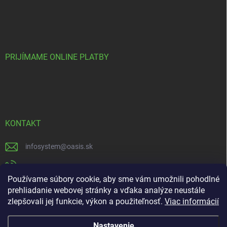
PRIJÍMAME ONLINE PLATBY
KONTAKT
infosystem
@
oasis.sk
+421 385 386 000
Používame súbory cookie, aby sme vám umožnili pohodlné
https://www.facebook.com/OASISGARDENCENTRUM
prehliadanie webovej stránky a vďaka analýze neustále
zlepšovali jej funkcie, výkon a použiteľnosť.
Viac informácií
oasisgardencentrum
Nastavenie