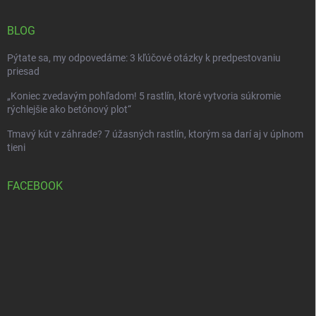
BLOG
Pýtate sa, my odpovedáme: 3 kľúčové otázky k predpestovaniu
priesad
„Koniec zvedavým pohľadom! 5 rastlín, ktoré vytvoria súkromie
rýchlejšie ako betónový plot“
Tmavý kút v záhrade? 7 úžasných rastlín, ktorým sa darí aj v úplnom
tieni
FACEBOOK