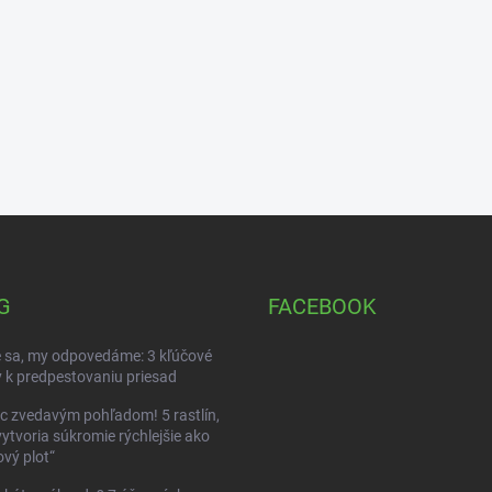
G
FACEBOOK
 sa, my odpovedáme: 3 kľúčové
 k predpestovaniu priesad
c zvedavým pohľadom! 5 rastlín,
vytvoria súkromie rýchlejšie ako
vý plot“