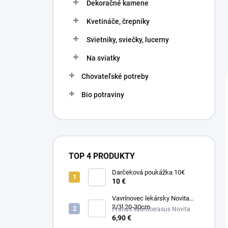
Dekoračné kamene
Kvetináče, črepníky
Svietniky, sviečky, lucerny
Na sviatky
Chovateľské potreby
Bio potraviny
TOP 4 PRODUKTY
Darčeková poukážka 10€
10 €
Vavrínovec lekársky Novita
2/3l 20-30cm
Prunus llaurocerasus Novita
6,90 €