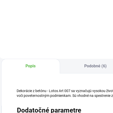
Do košíka
Detail
Dekorácia ktorá
zároveň slúži i ako
Betónová socha
S
kvetináč.
stojaceho,
d
modliaceho sa
z
anjela.
Popis
Podobné (6)
Dekorácie z betónu - Lotos Art 007 sa vyznačujú vysokou živ
voči poveternostným podmienkam. Sú vhodné na spestrenie záhr
Dodatočné parametre