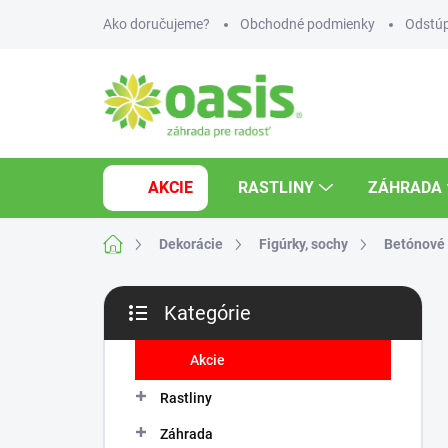
Prejsť
Ako doručujeme?
Obchodné podmienky
Odstúp
na
obsah
AKCIE
RASTLINY
ZÁHRADA
Domov
Dekorácie
Figúrky, sochy
Betónové
B
Kategórie
o
Preskočiť
č
kategórie
n
Akcie
ý
Rastliny
p
a
Záhrada