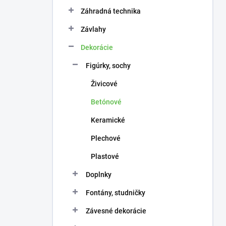
n
e
Záhradná technika
l
Závlahy
Dekorácie
Figúrky, sochy
Živicové
Betónové
Keramické
Plechové
Plastové
Doplnky
Fontány, studničky
Závesné dekorácie