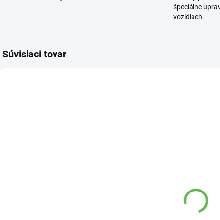
špeciálne upra
vozidlách.
Súvisiaci tovar
1443 00
1408 00
VYPREDANÉ
SKLADOM
Anjel stojaci
Betónová
betónový
Labuť A04
s
AN16
f
81,18 €
27,68 €