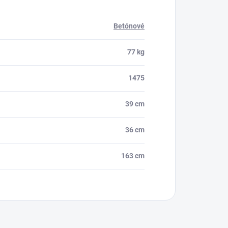
Betónové
77 kg
1475
39 cm
36 cm
163 cm