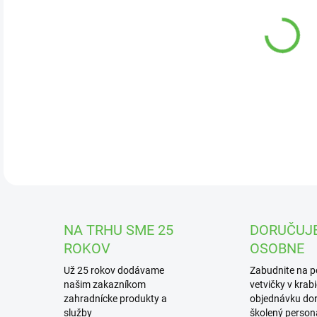
DOR
Záh
jazi
DETA
NA TRHU SME 25
DORUČUJ
ROKOV
OSOBNE
Už 25 rokov dodávame
Zabudnite na 
našim zakazníkom
vetvičky v krab
zahradnícke produkty a
objednávku dor
služby
školený personá