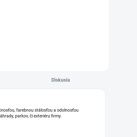
Do košíka
kvelý dekoračný
oplnok do Vašej
áhrady.
Diskusia
otnosťou, farebnou stálosťou a odolnosťou
ady, parkov, či exteriéru firmy.