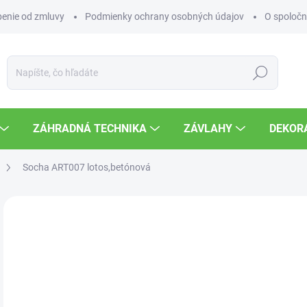
enie od zmluvy
Podmienky ochrany osobných údajov
O spoločn
Hľadať
ZÁHRADNÁ TECHNIKA
ZÁVLAHY
DEKOR
Socha ART007 lotos,betónová
Neohodnotené
Podrobnosti hodnotenia
ZNAČKA
3
Jedn
SK
cena
MOŽ