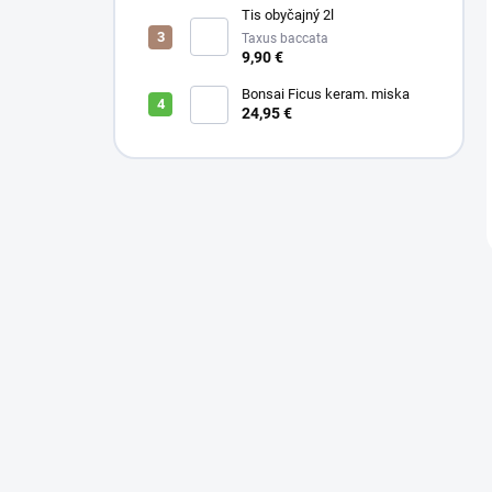
Tis obyčajný 2l
Taxus baccata
9,90 €
Bonsai Ficus keram. miska
24,95 €