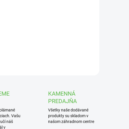
UČENIA
−
+
Pridať do košíka
radná socha, ktorú možno použiť i do záhradného
erka či fontány.
ILNÉ INFORMÁCIE
OPÝTAŤ SA
STRÁŽIŤ
EME
KAMENNÁ
PREDAJŇA
polámané
Všetky naše dodávané
iciach. Vašu
produkty su skladom v
učí náš
našom záhradnom centre
l v