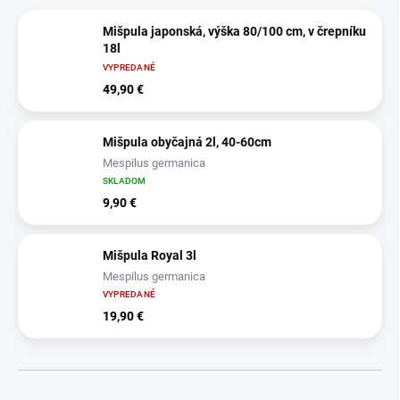
Mišpula japonská, výška 80/100 cm, v črepníku
18l
VYPREDANÉ
49,90 €
Mišpula obyčajná 2l, 40-60cm
Mespilus germanica
SKLADOM
9,90 €
Mišpula Royal 3l
Mespilus germanica
VYPREDANÉ
19,90 €
R