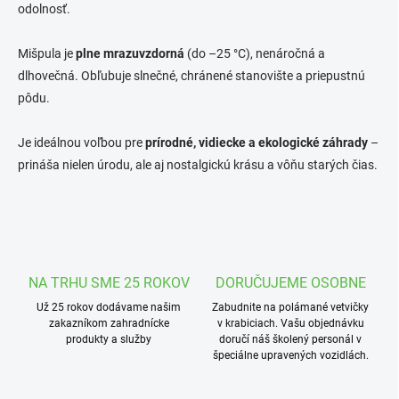
s
odolnosť.
u
Mišpula je
plne mrazuvzdorná
(do –25 °C), nenáročná a
dlhovečná. Obľubuje slnečné, chránené stanovište a priepustnú
pôdu.
Je ideálnou voľbou pre
prírodné, vidiecke a ekologické záhrady
–
prináša nielen úrodu, ale aj nostalgickú krásu a vôňu starých čias.
NA TRHU SME 25 ROKOV
DORUČUJEME OSOBNE
Už 25 rokov dodávame našim
Zabudnite na polámané vetvičky
zakazníkom zahradnícke
v krabiciach. Vašu objednávku
produkty a služby
doručí náš školený personál v
špeciálne upravených vozidlách.