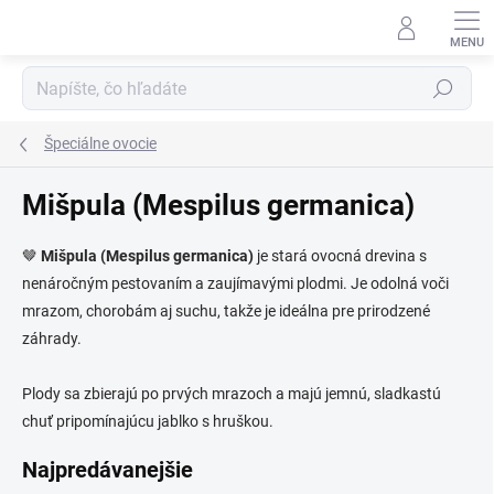
Prejsť
na
obsah
Hľadať
Špeciálne ovocie
Mišpula (Mespilus germanica)
🤎
Mišpula (Mespilus germanica)
je stará ovocná drevina s
nenáročným pestovaním a zaujímavými plodmi. Je odolná voči
mrazom, chorobám aj suchu, takže je ideálna pre prirodzené
záhrady.
Plody sa zbierajú po prvých mrazoch a majú jemnú, sladkastú
chuť pripomínajúcu jablko s hruškou.
Najpredávanejšie