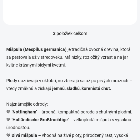
3
položiek celkom
O
v
l
Mišpula (Mespilus germanica)
je tradičná ovocná drevina, ktorá
á
sa pestovala už v stredoveku. Má nízky, rozložitý vzrast a na jar
d
kvitne krásnymi bielymi kvetmi.
a
c
i
Plody dozrievajú v októbri, no zbierajú sa až po prvých mrazoch –
e
vtedy zmäknú a získajú
jemnú, sladkú, korenistú chuť.
p
r
v
Najznámejšie odrody:
k
🤎
‘Nottingham’
– úrodná, kompaktná odroda s chutnými plodmi.
y
v
🤎
‘Holländische Großfruchtige’
– veľkoplodá mišpula s vysokou
ý
úrodnosťou.
p
🤎
Divá mišpula
– vhodná na živé ploty, prirodzený rast, vysoká
i