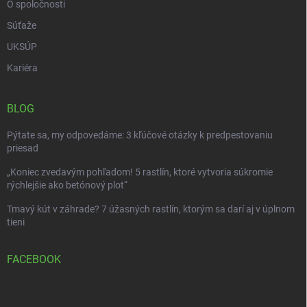
O spoločnosti
Súťaže
UKSÚP
Kariéra
BLOG
Pýtate sa, my odpovedáme: 3 kľúčové otázky k predpestovaniu
priesad
„Koniec zvedavým pohľadom! 5 rastlín, ktoré vytvoria súkromie
rýchlejšie ako betónový plot“
Tmavý kút v záhrade? 7 úžasných rastlín, ktorým sa darí aj v úplnom
tieni
FACEBOOK