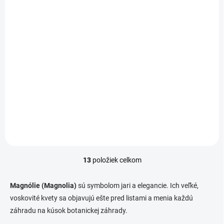
Magnólia veľkokvetá
gallissoniens150-
175cm, 35l
Magnolia grandiflora
234 €
/ ks
gallissoniens
Detail
Stálozelený strom s velkými
kvetmi smotanovej farby.
13
položiek celkom
O
v
l
Magnólie (Magnolia)
sú symbolom jari a elegancie. Ich veľké,
á
voskovité kvety sa objavujú ešte pred listami a menia každú
d
záhradu na kúsok botanickej záhrady.
a
c