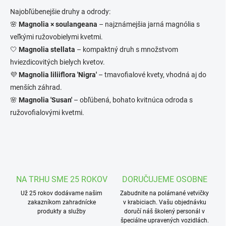
i
Najobľúbenejšie druhy a odrody:
e
🌸
Magnolia × soulangeana
– najznámejšia jarná magnólia s
p
r
veľkými ružovobielymi kvetmi.
v
🤍
Magnolia stellata
– kompaktný druh s množstvom
k
hviezdicovitých bielych kvetov.
y
v
💜
Magnolia liliiflora 'Nigra'
– tmavofialové kvety, vhodná aj do
ý
menších záhrad.
p
🌸
Magnolia 'Susan'
– obľúbená, bohato kvitnúca odroda s
i
s
ružovofialovými kvetmi.
u
NA TRHU SME 25 ROKOV
DORUČUJEME OSOBNE
Už 25 rokov dodávame našim
Zabudnite na polámané vetvičky
zakazníkom zahradnícke
v krabiciach. Vašu objednávku
produkty a služby
doručí náš školený personál v
špeciálne upravených vozidlách.