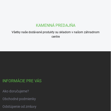
KAMENNÁ PREDAJŇA
Všetky naše dodávané produkty su skladom v našom záhradnom
centre
Z
á
p
ä
t
i
INFORMÁCIE PRE VÁS
e
Ako doručujeme?
Obchodné podmienky
Odstúpenie od zmluvy