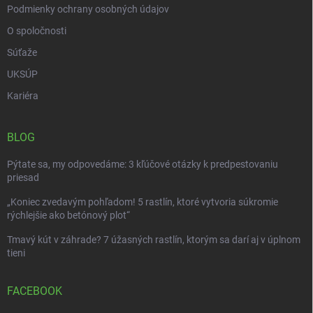
Podmienky ochrany osobných údajov
O spoločnosti
Súťaže
UKSÚP
Kariéra
BLOG
Pýtate sa, my odpovedáme: 3 kľúčové otázky k predpestovaniu
priesad
„Koniec zvedavým pohľadom! 5 rastlín, ktoré vytvoria súkromie
rýchlejšie ako betónový plot“
Tmavý kút v záhrade? 7 úžasných rastlín, ktorým sa darí aj v úplnom
tieni
FACEBOOK