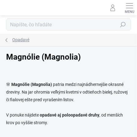
Prejsť
na
obsah
Hľadať
Opadavé
Magnólie (Magnolia)
🌸
Magnólie (Magnolia)
patria medzi najnádhernejšie okrasné
dreviny. Na jar ohromia veľkými kvetmi v odtieňoch bielej, ružovej
či fialovej ešte pred vyrašením listov.
V ponuke nájdete
opadavé aj poloopadavé druhy
, od menších
krov po vyššie stromy.