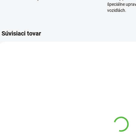
špeciálne upra
vozidlách.
Súvisiaci tovar
7 00
5824 00
SKLADOM
SKLADOM
Substrát pre
Substrát pre
S
okrasne
bonsaje 2l
č
dreviny 20l
Agro
4
Agro
5,80 €
2,21 €
9