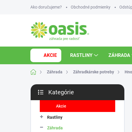
Prejsť
Ako doručujeme?
Obchodné podmienky
Odstúp
na
obsah
AKCIE
RASTLINY
ZÁHRADA
Domov
Záhrada
Záhradkárske potreby
Hno
B
Kategórie
o
Preskočiť
č
kategórie
n
Akcie
ý
Rastliny
p
a
Záhrada