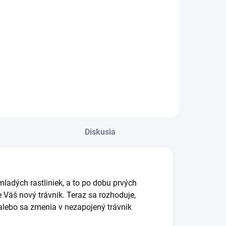
Do košíka
ubstrát vyrobený
 rašeliny a
valitného
yzretého kôrového
umusu.
Diskusia
mladých rastliniek, a to po dobu prvých
e Váš nový trávnik. Teraz sa rozhoduje,
k alebo sa zmenia v nezapojený trávnik