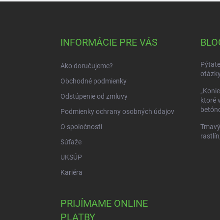
Z
á
p
ä
INFORMÁCIE PRE VÁS
BLO
t
i
Pýtate
Ako doručujeme?
e
otázky
Obchodné podmienky
„Konie
Odstúpenie od zmluvy
ktoré 
betóno
Podmienky ochrany osobných údajov
O spoločnosti
Tmavý 
rastlín
Súťaže
UKSÚP
Kariéra
PRIJÍMAME ONLINE
PLATBY