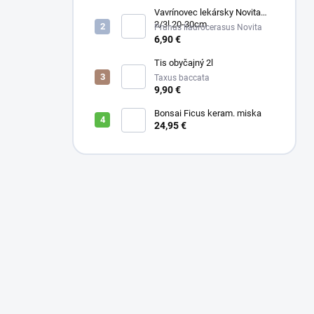
Vavrínovec lekársky Novita
2/3l 20-30cm
Prunus llaurocerasus Novita
6,90 €
Tis obyčajný 2l
Taxus baccata
9,90 €
Bonsai Ficus keram. miska
24,95 €