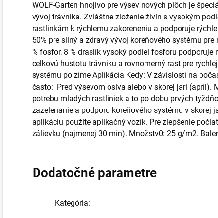
WOLF-Garten hnojivo pre výsev nových plôch je špeciál
vývoj trávnika. Zvláštne zloženie živín s vysokým p
rastlinkám k rýchlemu zakoreneniu a podporuje rýchle -
50% pre silný a zdravý vývoj koreňového systému pre rý
% fosfor, 8 % draslík vysoký podiel fosforu podporuje
celkovú hustotu trávniku a rovnomerný rast pre rýchle
systému po zime Aplikácia Kedy: V závislosti na počasí
často:: Pred výsevom osiva alebo v skorej jari (apríl).
potrebu mladých rastliniek a to po dobu prvých týždňo
zazelenanie a podporu koreňového systému v skorej j
aplikáciu použite aplikačný vozík. Pre zlepšenie poč
zálievku (najmenej 30 min). Množstv0: 25 g/m2. Bale
Dodatočné parametre
Kategória
: