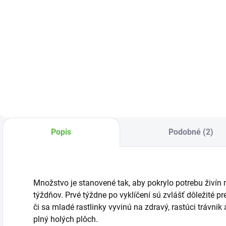
Do košíka
Do košíka
Substrát vyrobený
Substrát určený na
S
z vyzretého
pestovanie a
z
kôrového humusu
presádzanie
k
a vybraných
všetkých druhov
v
druhov rašeliny.
bonsajov.
h
Popis
Podobné (2)
Množstvo je stanovené tak, aby pokrylo potrebu živín 
týždňov. Prvé týždne po vyklíčení sú zvlášť dôležité pr
či sa mladé rastlinky vyvinú na zdravý, rastúci trávni
plný holých plôch.