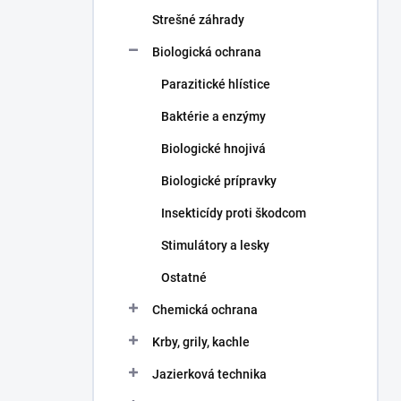
n
e
Strešné záhrady
l
Biologická ochrana
Parazitické hlístice
Baktérie a enzýmy
Biologické hnojivá
Biologické prípravky
Insekticídy proti škodcom
Stimulátory a lesky
Ostatné
Chemická ochrana
Krby, grily, kachle
Jazierková technika