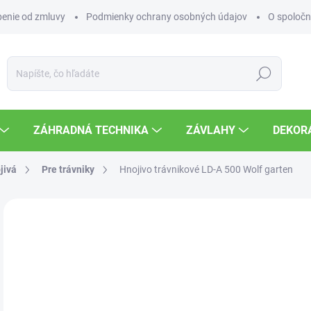
enie od zmluvy
Podmienky ochrany osobných údajov
O spoločn
Hľadať
ZÁHRADNÁ TECHNIKA
ZÁVLAHY
DEKOR
jivá
Pre trávniky
Hnojivo trávnikové LD-A 500 Wolf garten
Neohodnotené
Podrobnosti hodnotenia
ZNAČKA
43
Jedn
SK
cena
MOŽ