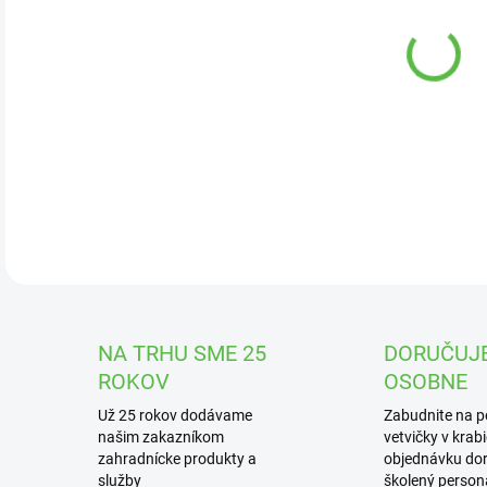
DOR
Hnoj
osi
DETA
NA TRHU SME 25
DORUČUJ
ROKOV
OSOBNE
Už 25 rokov dodávame
Zabudnite na 
našim zakazníkom
vetvičky v krab
zahradnícke produkty a
objednávku dor
služby
školený personá