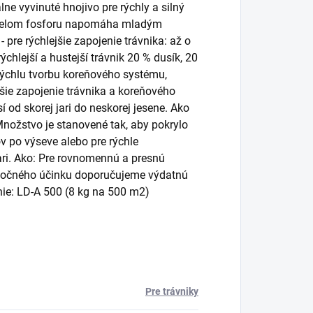
ne vyvinuté hnojivo pre rýchly a silný
odielom fosforu napomáha mladým
 pre rýchlejšie zapojenie trávnika: až o
chlejší a hustejší trávnik 20 % dusík, 20
 rýchlu tvorbu koreňového systému,
jšie zapojenie trávnika a koreňového
 od skorej jari do neskorej jesene. Ako
 Množstvo je stanovené tak, aby pokrylo
v po výseve alebo pre rýchle
ari. Ako: Pre rovnomennú a presnú
iatočného účinku doporučujeme výdatnú
nie: LD-A 500 (8 kg na 500 m2)
Pre trávniky