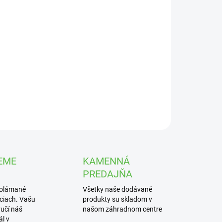
UČENIA
−
+
Pridať do košíka
ivo rovnomerne aplikujte pred, alebo po vysiatí
va na určenú plochu.
ILNÉ INFORMÁCIE
OPÝTAŤ SA
STRÁŽIŤ
EME
KAMENNÁ
PREDAJŇA
polámané
Všetky naše dodávané
iciach. Vašu
produkty su skladom v
učí náš
našom záhradnom centre
l v