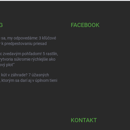
G
FACEBOOK
 sa, my odpovedáme: 3 kľúčové
 k predpestovaniu priesad
c zvedavým pohľadom! 5 rastlín,
vytvoria súkromie rýchlejšie ako
vý plot“
kút v záhrade? 7 úžasných
, ktorým sa darí aj v úplnom tieni
KONTAKT