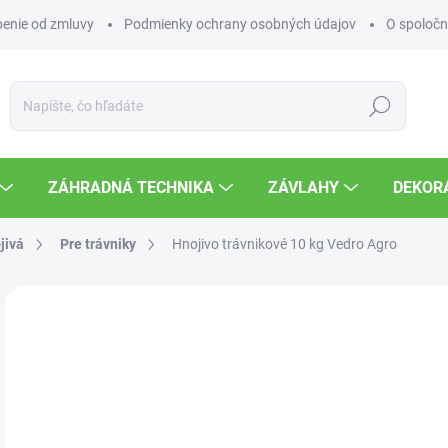
enie od zmluvy
Podmienky ochrany osobných údajov
O spoločn
Hľadať
ZÁHRADNÁ TECHNIKA
ZÁVLAHY
DEKOR
jivá
Pre trávniky
Hnojivo trávnikové 10 kg Vedro Agro
Neohodnotené
Podrobnosti hodnotenia
ZNAČKA
27
Jedn
SK
cena
MOŽ