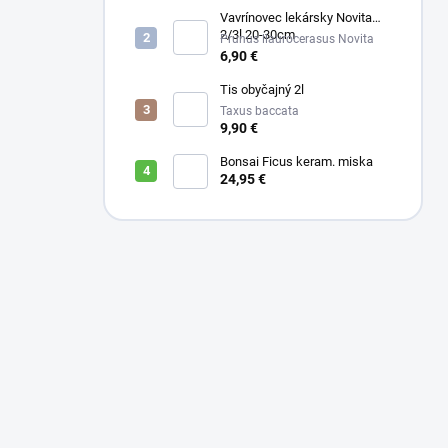
Vavrínovec lekársky Novita
2/3l 20-30cm
Prunus llaurocerasus Novita
6,90 €
Tis obyčajný 2l
Taxus baccata
9,90 €
Bonsai Ficus keram. miska
24,95 €