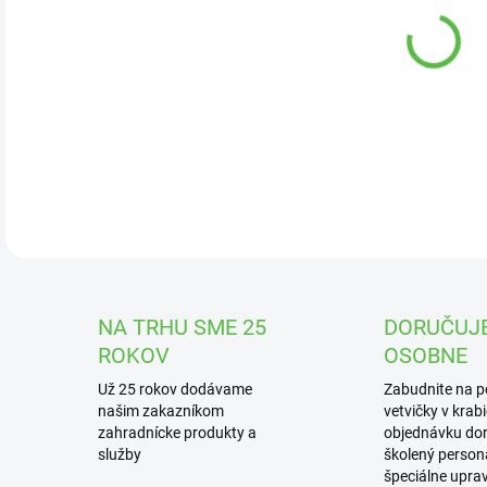
DOR
Tráv
DETA
NA TRHU SME 25
DORUČUJ
ROKOV
OSOBNE
Už 25 rokov dodávame
Zabudnite na 
našim zakazníkom
vetvičky v krab
zahradnícke produkty a
objednávku dor
služby
školený personá
špeciálne upra