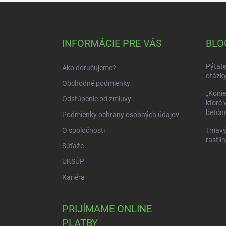
Z
á
p
ä
INFORMÁCIE PRE VÁS
BLO
t
i
Pýtate
Ako doručujeme?
e
otázky
Obchodné podmienky
„Konie
Odstúpenie od zmluvy
ktoré 
betóno
Podmienky ochrany osobných údajov
O spoločnosti
Tmavý 
rastlín
Súťaže
UKSÚP
Kariéra
PRIJÍMAME ONLINE
PLATBY