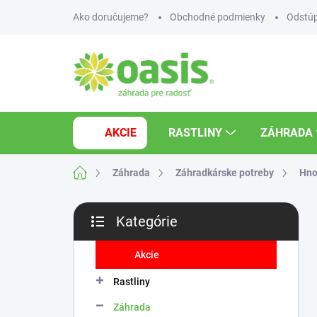
Prejsť
Ako doručujeme?
Obchodné podmienky
Odstúp
na
obsah
AKCIE
RASTLINY
ZÁHRADA
Domov
Záhrada
Záhradkárske potreby
Hno
B
Kategórie
o
Preskočiť
č
kategórie
n
Akcie
ý
Rastliny
p
a
Záhrada