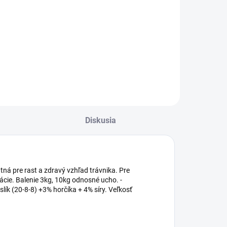
Do košíka
Detská krhla v
podobe sloníka.
lastový oddeľovač
rávnika oddelí
riestor trávnika od
áhonov.
Diskusia
utná pre rast a zdravý vzhľad trávnika. Pre
ácie. Balenie 3kg, 10kg odnosné ucho. -
lík (20-8-8) +3% horčíka + 4% síry. Veľkosť