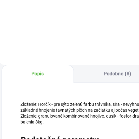
Do košíka
Okraj trávnika
oddeľuje trávnik od
Dosev - trávna
P
záhonov.
zmes, 2 kg.
t
p
z
Popis
Podobné (8)
Zloženie: Horčík - pre sýto zelenú farbu trávnika, sira - nevyhn
základné hnojenie tavnatých plôch na začiatku aj počas veget
Zloženie: granulované kombinované hnojivo, dusík - fosfor-dras
balenia 8kg.