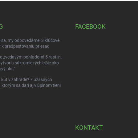
G
FACEBOOK
 sa, my odpovedáme: 3 kľúčové
 k predpestovaniu priesad
c zvedavým pohľadom! 5 rastlín,
vytvoria súkromie rýchlejšie ako
vý plot“
kút v záhrade? 7 úžasných
, ktorým sa darí aj v úplnom tieni
KONTAKT