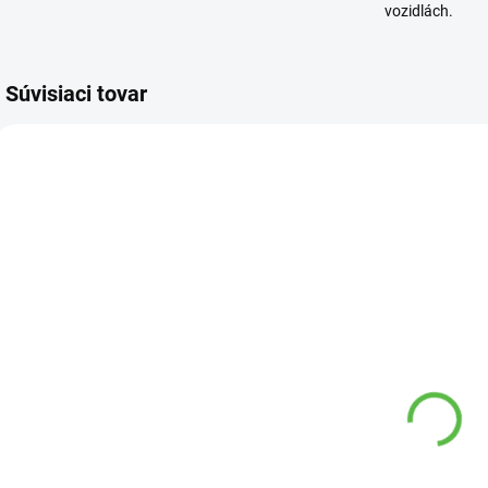
vozidlách.
Súvisiaci tovar
91 00
287 00
VYPREDANÉ
SKLADOM
Okraj trávnika
Trávna zmes
P
900/15
dosev 2 kg
Agro
t
5,95 €
z
21 €
0
Detail