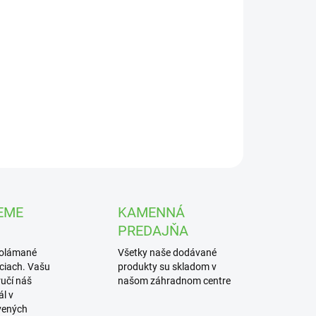
UČENIA
−
+
Pridať do košíka
nikové hnojivo určené pre všetky typy trávnikov.
ILNÉ INFORMÁCIE
OPÝTAŤ SA
STRÁŽIŤ
EME
KAMENNÁ
PREDAJŇA
polámané
Všetky naše dodávané
iciach. Vašu
produkty su skladom v
učí náš
našom záhradnom centre
l v
vených