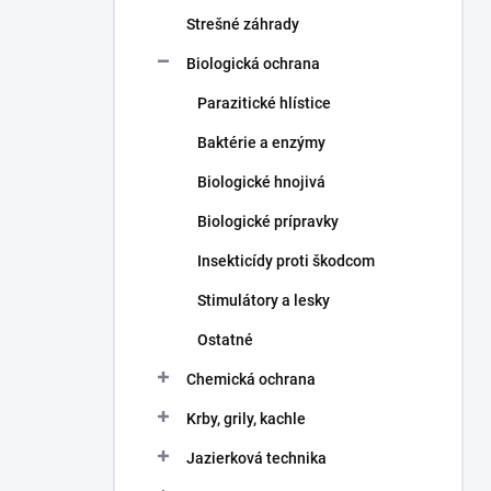
n
e
Strešné záhrady
l
Biologická ochrana
Parazitické hlístice
Baktérie a enzýmy
Biologické hnojivá
Biologické prípravky
Insekticídy proti škodcom
Stimulátory a lesky
Ostatné
Chemická ochrana
Krby, grily, kachle
Jazierková technika