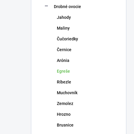
n
e
Drobné ovocie
l
Jahody
Maliny
Čučoriedky
Černice
Arónia
Egreše
Ríbezle
Muchovník
Zemolez
Hrozno
Brusnice