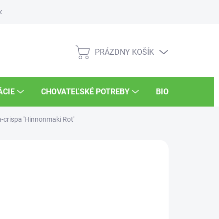
osti
Súťaže
UKSÚP
Kariéra
PRÁZDNY KOŠÍK
NÁKUPNÝ
KOŠÍK
ÁCIE
CHOVATEĽSKÉ POTREBY
BIO POTRAVINY
-crispa 'Hinnonmaki Rot'
,40 €
/ ks
otková
PREDANÉ
:
NOSTI