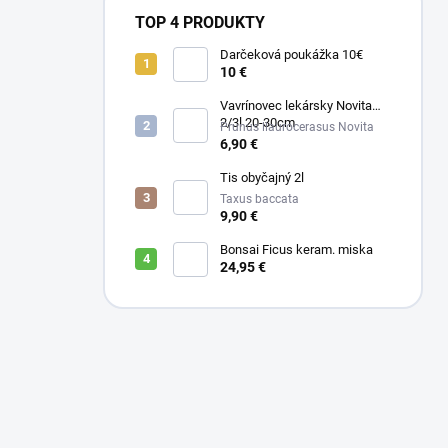
TOP 4 PRODUKTY
Darčeková poukážka 10€
10 €
Vavrínovec lekársky Novita
2/3l 20-30cm
Prunus llaurocerasus Novita
6,90 €
Tis obyčajný 2l
Taxus baccata
9,90 €
Bonsai Ficus keram. miska
24,95 €