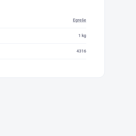
Egreše
1 kg
4316