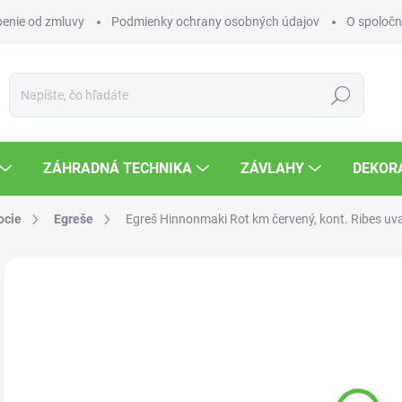
enie od zmluvy
Podmienky ochrany osobných údajov
O spoločn
Hľadať
ZÁHRADNÁ TECHNIKA
ZÁVLAHY
DEKOR
ocie
Egreše
Egreš Hinnonmaki Rot km červený, kont.
Ribes uva
Neohodnotené
Podrobnosti hodnotenia
13
Jedn
VY
cena
MOŽ