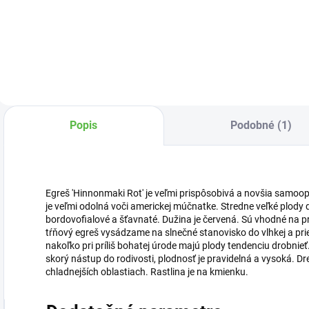
odroda žltého
odroda zeleného
t
egreša so sladkými
egreša so sladkými
č
plodmi.
plodmi.
e
Popis
Podobné (1)
Egreš 'Hinnonmaki Rot' je veľmi prispôsobivá a novšia samoop
je veľmi odolná voči americkej múčnatke. Stredne veľké plody d
bordovofialové a šťavnaté. Dužina je červená. Sú vhodné na p
tŕňový egreš vysádzame na slnečné stanovisko do vlhkej a pri
nakoľko pri príliš bohatej úrode majú plody tendenciu drobni
skorý nástup do rodivosti, plodnosť je pravidelná a vysoká. Dre
chladnejších oblastiach. Rastlina je na kmienku.