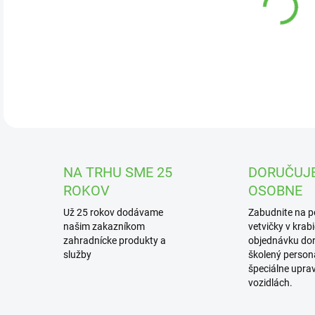
DOR
Sko
aro
DETA
NA TRHU SME 25
DORUČUJ
ROKOV
OSOBNE
Už 25 rokov dodávame
Zabudnite na 
našim zakazníkom
vetvičky v krab
zahradnícke produkty a
objednávku dor
služby
školený personá
špeciálne upra
vozidlách.