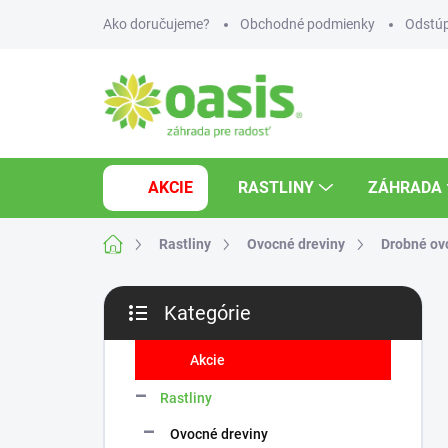
Prejsť
Ako doručujeme?
Obchodné podmienky
Odstúp
na
obsah
AKCIE
RASTLINY
ZÁHRADA
Domov
Rastliny
Ovocné dreviny
Drobné ov
B
Kategórie
o
Preskočiť
č
kategórie
n
Akcie
ý
Rastliny
p
a
Ovocné dreviny