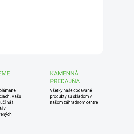
UČENIA
rá červenoplodá dezertná odroda egreša s veľkými
matickými plodmi.
ILNÉ INFORMÁCIE
OPÝTAŤ SA
STRÁŽIŤ
EME
KAMENNÁ
PREDAJŇA
polámané
Všetky naše dodávané
iciach. Vašu
produkty su skladom v
učí náš
našom záhradnom centre
l v
vených