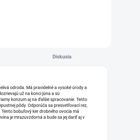
akmer beztŕnny
najúrodnejších
ervenoplodý
samoopelivých
greš.
odrôd s plodmi
vynikajúcej chuti a
mäkkými tŕňmi.
Diskusia
elivá odroda. Má pravidelné a vysoké úrody a
ozrievajú už na konci júna a sú
riamy konzum aj na ďalšie spracovanie. Tento
epustnej pôdy. Odporúča sa presvetľovací rez,
eť. Tento bobuľový ker drobného ovocia má
vina je mrazuvzdorná a bude sa jej dariť aj v