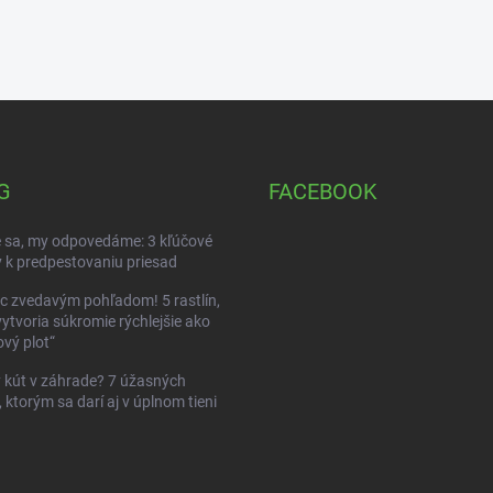
G
FACEBOOK
 sa, my odpovedáme: 3 kľúčové
 k predpestovaniu priesad
c zvedavým pohľadom! 5 rastlín,
vytvoria súkromie rýchlejšie ako
vý plot“
kút v záhrade? 7 úžasných
, ktorým sa darí aj v úplnom tieni