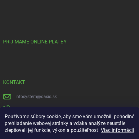
PRIJÍMAME ONLINE PLATBY
KONTAKT
infosystem
@
oasis.sk
+421 385 386 000
Používame súbory cookie, aby sme vám umožnili pohodlné
https://www.facebook.com/OASISGARDENCENTRUM
prehliadanie webovej stránky a vďaka analýze neustále
zlepšovali jej funkcie, výkon a použiteľnosť.
Viac informácií
oasisgardencentrum