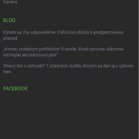
Kariéra
BLOG
Pýtate sa, my odpovedáme: 3 kľúčové otázky k predpestovaniu
priesad
„Koniec zvedavým pohľadom! 5 rastlín, ktoré vytvoria súkromie
rýchlejšie ako betónový plot“
Tmavý kút v záhrade? 7 úžasných rastlín, ktorým sa darí aj v úplnom
tieni
FACEBOOK