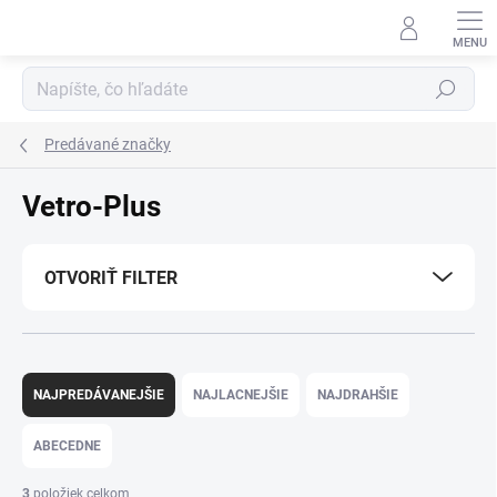
Prejsť
na
obsah
Hľadať
Predávané značky
Vetro-Plus
OTVORIŤ FILTER
R
a
NAJPREDÁVANEJŠIE
NAJLACNEJŠIE
NAJDRAHŠIE
d
e
ABECEDNE
n
i
3
položiek celkom