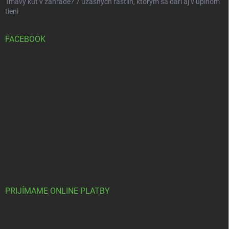
Tmavý kút v záhrade? 7 úžasných rastlín, ktorým sa darí aj v úplnom
tieni
FACEBOOK
PRIJÍMAME ONLINE PLATBY