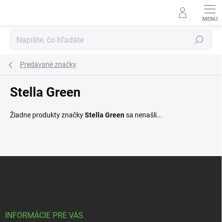
Prejsť
na
obsah
Hľadať
Predávané značky
Stella Green
Žiadne produkty značky
Stella Green
sa nenašli...
Z
á
p
ä
t
i
INFORMÁCIE PRE VÁS