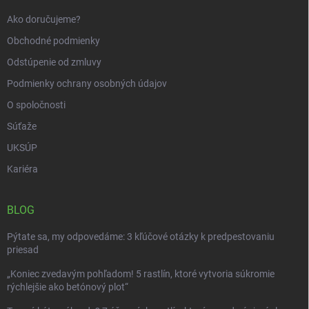
e
Ako doručujeme?
Obchodné podmienky
Odstúpenie od zmluvy
Podmienky ochrany osobných údajov
O spoločnosti
Súťaže
UKSÚP
Kariéra
BLOG
Pýtate sa, my odpovedáme: 3 kľúčové otázky k predpestovaniu
priesad
„Koniec zvedavým pohľadom! 5 rastlín, ktoré vytvoria súkromie
rýchlejšie ako betónový plot“