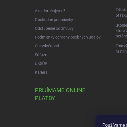
t
i
Pýtate
Ako doručujeme?
e
otázky
Obchodné podmienky
„Konie
Odstúpenie od zmluvy
ktoré 
betóno
Podmienky ochrany osobných údajov
O spoločnosti
Tmavý 
rastlín
Súťaže
UKSÚP
Kariéra
PRIJÍMAME ONLINE
PLATBY
Používame s