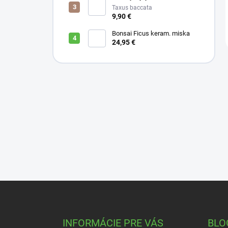
Taxus baccata
9,90 €
Bonsai Ficus keram. miska
24,95 €
Z
á
p
ä
INFORMÁCIE PRE VÁS
BLO