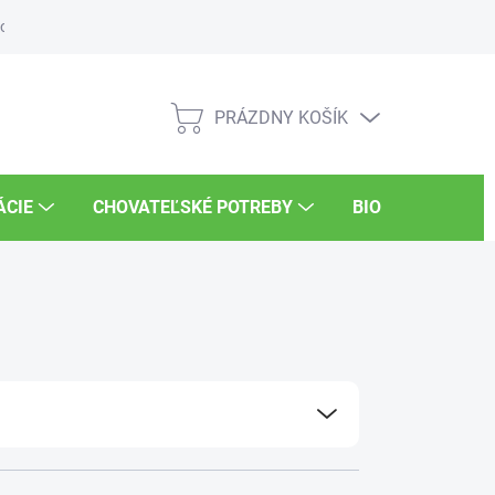
osti
Súťaže
UKSÚP
Kariéra
PRÁZDNY KOŠÍK
NÁKUPNÝ
KOŠÍK
ÁCIE
CHOVATEĽSKÉ POTREBY
BIO POTRAVINY