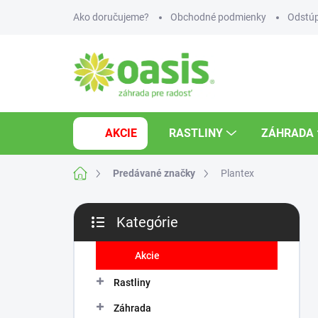
Prejsť
Ako doručujeme?
Obchodné podmienky
Odstúp
na
obsah
AKCIE
RASTLINY
ZÁHRADA
Domov
Predávané značky
Plantex
B
Kategórie
o
Preskočiť
č
kategórie
n
Akcie
ý
Rastliny
p
a
Záhrada