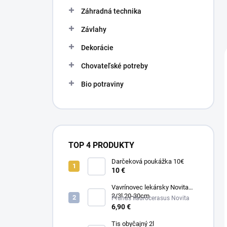
n
e
Záhradná technika
l
Závlahy
Dekorácie
Chovateľské potreby
Bio potraviny
TOP 4 PRODUKTY
Darčeková poukážka 10€
10 €
Vavrínovec lekársky Novita
2/3l 20-30cm
Prunus llaurocerasus Novita
6,90 €
Tis obyčajný 2l