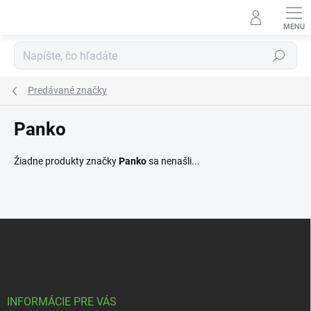
Prejsť
na
obsah
Hľadať
Predávané značky
Panko
Žiadne produkty značky
Panko
sa nenašli...
Z
á
p
ä
t
i
INFORMÁCIE PRE VÁS