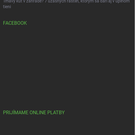
Tmavý kút v záhrade? 7 úžasných rastlín, ktorým sa darí aj v úplnom
tieni
FACEBOOK
PRIJÍMAME ONLINE PLATBY