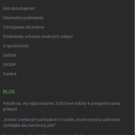
e
Ako doručujeme?
Obchodné podmienky
Odstúpenie od zmluvy
Podmienky ochrany osobných údajov
O spoločnosti
Súťaže
UKSÚP
Kariéra
BLOG
Pýtate sa, my odpovedáme: 3 kľúčové otázky k predpestovaniu
priesad
„Koniec zvedavým pohľadom! 5 rastlín, ktoré vytvoria súkromie
rýchlejšie ako betónový plot“