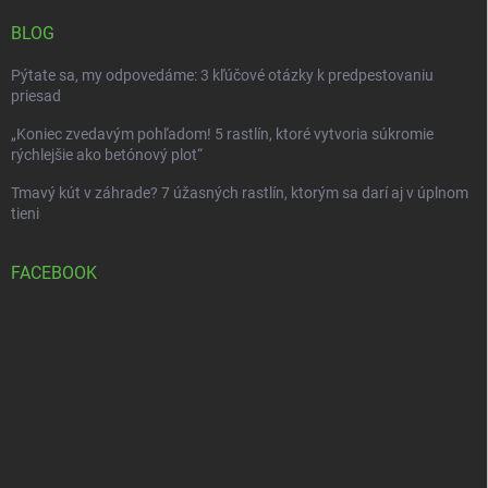
BLOG
Pýtate sa, my odpovedáme: 3 kľúčové otázky k predpestovaniu
priesad
„Koniec zvedavým pohľadom! 5 rastlín, ktoré vytvoria súkromie
rýchlejšie ako betónový plot“
Tmavý kút v záhrade? 7 úžasných rastlín, ktorým sa darí aj v úplnom
tieni
FACEBOOK