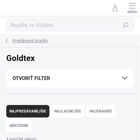
Prejsť
na
obsah
Hľadať
Predávané značky
Goldtex
OTVORIŤ FILTER
R
a
NAJPREDÁVANEJŠIE
NAJLACNEJŠIE
NAJDRAHŠIE
d
e
ABECEDNE
n
i
1
položiek celkom