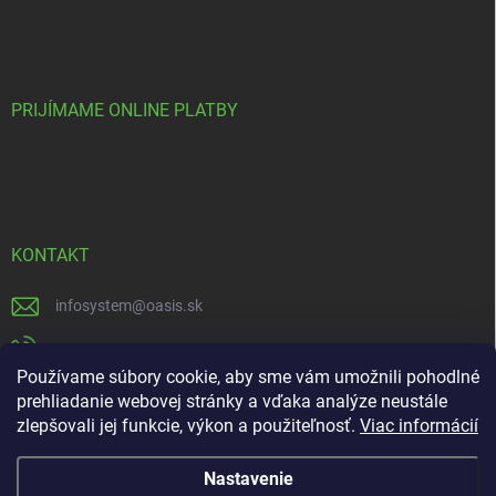
PRIJÍMAME ONLINE PLATBY
KONTAKT
infosystem
@
oasis.sk
+421 385 386 000
Používame súbory cookie, aby sme vám umožnili pohodlné
https://www.facebook.com/OASISGARDENCENTRUM
prehliadanie webovej stránky a vďaka analýze neustále
zlepšovali jej funkcie, výkon a použiteľnosť.
Viac informácií
oasisgardencentrum
Nastavenie