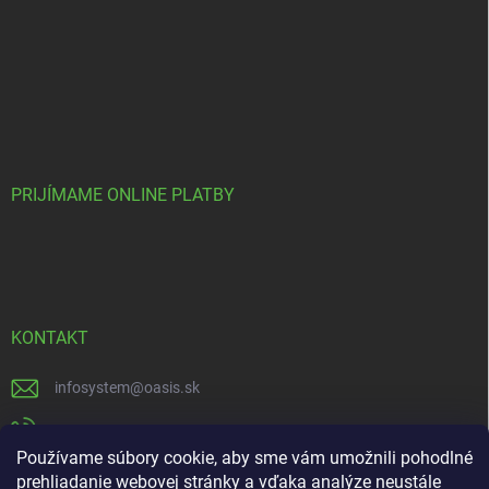
PRIJÍMAME ONLINE PLATBY
KONTAKT
infosystem
@
oasis.sk
+421 385 386 000
Používame súbory cookie, aby sme vám umožnili pohodlné
https://www.facebook.com/OASISGARDENCENTRUM
prehliadanie webovej stránky a vďaka analýze neustále