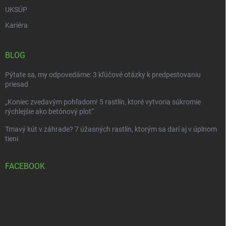
UKSÚP
Kariéra
BLOG
Pýtate sa, my odpovedáme: 3 kľúčové otázky k predpestovaniu
priesad
„Koniec zvedavým pohľadom! 5 rastlín, ktoré vytvoria súkromie
rýchlejšie ako betónový plot“
Tmavý kút v záhrade? 7 úžasných rastlín, ktorým sa darí aj v úplnom
tieni
FACEBOOK