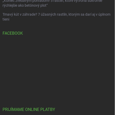
„Koniec zvedavým pohľadom! 5 rastlín, ktoré vytvoria súkromie
rýchlejšie ako betónový plot“
Tmavý kút v záhrade? 7 úžasných rastlín, ktorým sa darí aj v úplnom
tieni
FACEBOOK
PRIJÍMAME ONLINE PLATBY