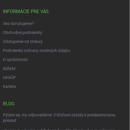
p
t
r
i
INFORMÁCIE PRE VÁS
v
e
k
Ako doručujeme?
y
v
Obchodné podmienky
ý
p
Odstúpenie od zmluvy
i
Podmienky ochrany osobných údajov
s
u
O spoločnosti
Súťaže
UKSÚP
Kariéra
BLOG
Pýtate sa, my odpovedáme: 3 kľúčové otázky k predpestovaniu
priesad