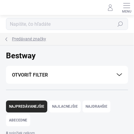
Prejsť
na
obsah
Hľadať
Predávané značky
Bestway
OTVORIŤ FILTER
R
a
NAJPREDÁVANEJŠIE
NAJLACNEJŠIE
NAJDRAHŠIE
d
e
ABECEDNE
n
i
8
položiek celkom