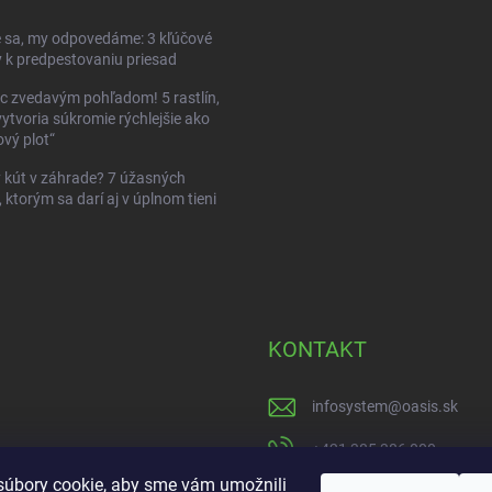
 sa, my odpovedáme: 3 kľúčové
 k predpestovaniu priesad
c zvedavým pohľadom! 5 rastlín,
vytvoria súkromie rýchlejšie ako
vý plot“
kút v záhrade? 7 úžasných
, ktorým sa darí aj v úplnom tieni
KONTAKT
infosystem
@
oasis.sk
+421 385 386 000
úbory cookie, aby sme vám umožnili