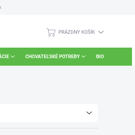
osti
Súťaže
UKSÚP
Kariéra
PRÁZDNY KOŠÍK
NÁKUPNÝ
KOŠÍK
ÁCIE
CHOVATEĽSKÉ POTREBY
BIO POTRAVINY