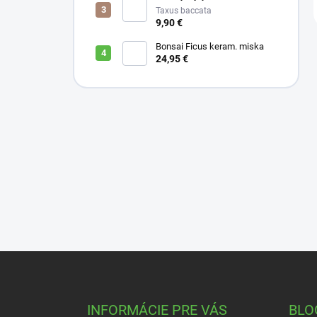
Taxus baccata
9,90 €
Bonsai Ficus keram. miska
24,95 €
Z
á
p
ä
INFORMÁCIE PRE VÁS
BLO