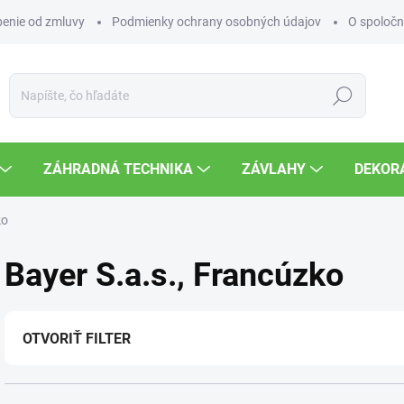
enie od zmluvy
Podmienky ochrany osobných údajov
O spoločn
Hľadať
ZÁHRADNÁ TECHNIKA
ZÁVLAHY
DEKOR
ko
Bayer S.a.s., Francúzko
OTVORIŤ FILTER