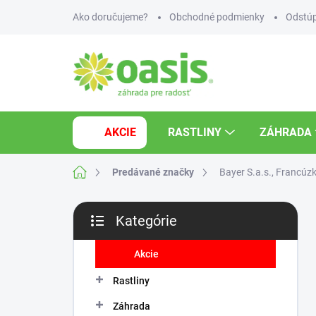
Prejsť
Ako doručujeme?
Obchodné podmienky
Odstúp
na
obsah
AKCIE
RASTLINY
ZÁHRADA
Domov
Predávané značky
Bayer S.a.s., Francúz
B
Kategórie
o
Preskočiť
č
kategórie
n
Akcie
ý
Rastliny
p
a
Záhrada