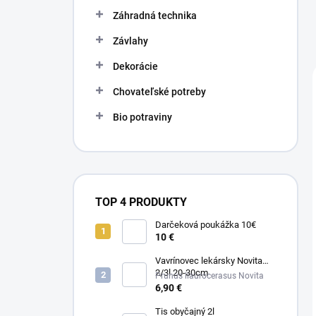
n
e
Záhradná technika
l
Závlahy
Dekorácie
Chovateľské potreby
Bio potraviny
TOP 4 PRODUKTY
Darčeková poukážka 10€
10 €
Vavrínovec lekársky Novita
2/3l 20-30cm
Prunus llaurocerasus Novita
6,90 €
Tis obyčajný 2l