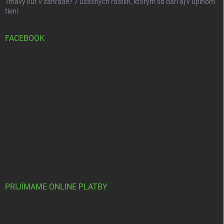
Tmavý kút v záhrade? 7 úžasných rastlín, ktorým sa darí aj v úplnom
tieni
FACEBOOK
PRIJÍMAME ONLINE PLATBY