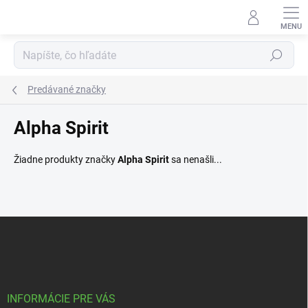
Prejsť
na
obsah
Hľadať
Predávané značky
Alpha Spirit
Žiadne produkty značky
Alpha Spirit
sa nenašli...
Z
á
p
ä
t
i
INFORMÁCIE PRE VÁS