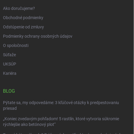
e
Ako doručujeme?
Obchodné podmienky
Odstúpenie od zmluvy
Podmienky ochrany osobných údajov
O spoločnosti
Súťaže
UKSÚP
Kariéra
BLOG
Pýtate sa, my odpovedáme: 3 kľúčové otázky k predpestovaniu
priesad
„Koniec zvedavým pohľadom! 5 rastlín, ktoré vytvoria súkromie
rýchlejšie ako betónový plot“