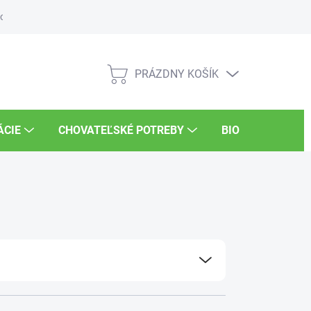
osti
Súťaže
UKSÚP
Kariéra
PRÁZDNY KOŠÍK
NÁKUPNÝ
KOŠÍK
ÁCIE
CHOVATEĽSKÉ POTREBY
BIO POTRAVINY