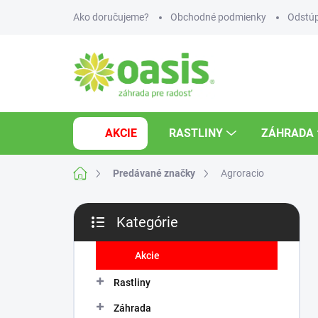
Prejsť
Ako doručujeme?
Obchodné podmienky
Odstúp
na
obsah
AKCIE
RASTLINY
ZÁHRADA
Domov
Predávané značky
Agroracio
B
Kategórie
o
Preskočiť
č
kategórie
n
Akcie
ý
Rastliny
p
a
Záhrada