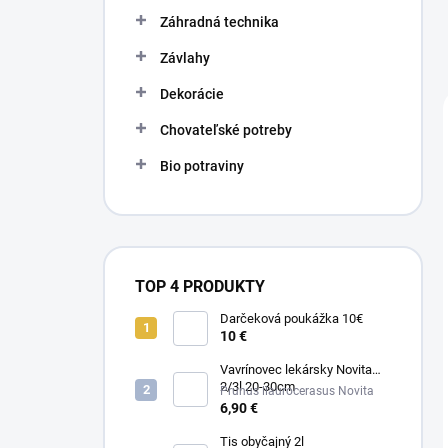
n
e
Záhradná technika
l
Závlahy
Dekorácie
Chovateľské potreby
Bio potraviny
TOP 4 PRODUKTY
Darčeková poukážka 10€
10 €
Vavrínovec lekársky Novita
2/3l 20-30cm
Prunus llaurocerasus Novita
6,90 €
Tis obyčajný 2l