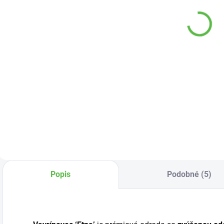
okrasne
kvapalné pre
ž
dreviny 20l
okrasné
Agro
dreviny 1l Agro
5,80 €
4,99 €
Do košíka
Do košíka
Substrát vyrobený
Kvapalné hnojivo s
Š
z vyzretého
vyšším obsahom
p
kôrového humusu
draslíka a horčíka
i
a vybraných
vhodné pre živé
v
druhov rašeliny.
ploty, kry a stromy.
d
d
c
z
h
Popis
Podobné (5)