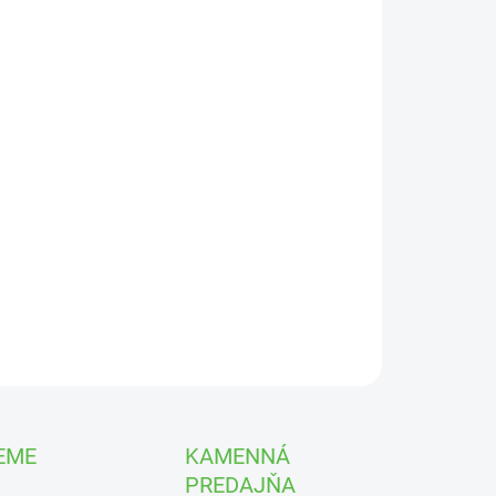
UČENIA
−
+
Pridať do košíka
avrínovec lekársky ‘Etna’ (Prunus laurocerasus ‘Etna’)
–
aktný, hustý a veľmi odolný stálozelený ker so
silnými,
lými tmavozelenými listami
. Ideálny na elegantné živé
y a celoročné súkromie.
ýška
30–50 cm
| 🪴
v črepníku
| ❄️
mrazuvzdorný
| 🌤️
ruje polotieň aj slnko
ILNÉ INFORMÁCIE
OPÝTAŤ SA
STRÁŽIŤ
EME
KAMENNÁ
PREDAJŇA