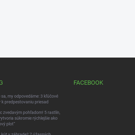
G
FACEBOOK
 sa, my odpovedáme: 3 kľúčové
 k predpestovaniu priesad
c zvedavým pohľadom! 5 rastlín,
vytvoria súkromie rýchlejšie ako
vý plot“
kút v záhrade? 7 úžasných