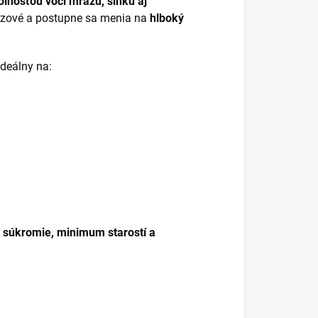
lnosťou voči mrazu, slnku aj
bronzové a postupne sa menia na
hlboký
ideálny na:
 súkromie, minimum starostí a