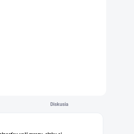
ivé ploty 5kg
Agro
15,40 €
Do košíka
peciálne hnojivo
re živé ploty je
deálnou voľbou pre
ýživu všetkých
ruhov okrasných
revín, ako sú tuje,
yprušteky, vtáčí
ob, vavrínovce,
raby a ďalšie.
Diskusia