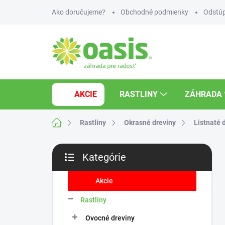
Prejsť
Ako doručujeme?
Obchodné podmienky
Odstúp
na
obsah
AKCIE
RASTLINY
ZÁHRADA
Domov
Rastliny
Okrasné dreviny
Listnaté 
B
Kategórie
o
Preskočiť
č
kategórie
n
Akcie
ý
Rastliny
p
a
Ovocné dreviny