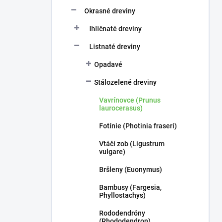
n
e
Okrasné dreviny
l
Ihličnaté dreviny
Listnaté dreviny
Opadavé
Stálozelené dreviny
Vavrínovce (Prunus
laurocerasus)
Fotínie (Photinia fraseri)
Vtáčí zob (Ligustrum
vulgare)
Bršleny (Euonymus)
Bambusy (Fargesia,
Phyllostachys)
Rododendróny
(Rhododendron)