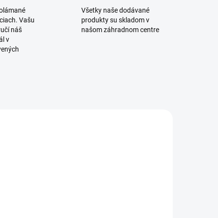
polámané
Všetky naše dodávané
iciach. Vašu
produkty su skladom v
učí náš
našom záhradnom centre
l v
vených
240325800
SKLADOM
nojivo na