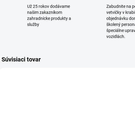
Už 25 rokov dodávame
Zabudnite na 
našim zakazníkom
vetvičky v krab
zahradnícke produkty a
objednávku dor
služby
školený personá
špeciálne upra
vozidlách.
Súvisiaci tovar
7 00
6155 00
SKLADOM
SKLADOM
Substrát pre
Hnojivo
H