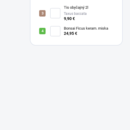
Tis obyčajný 2l
Taxus baccata
9,90 €
Bonsai Ficus keram. miska
24,95 €