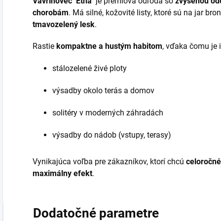
Vavrínovec ‘Etna’
je prémiová odroda so
zvýšenou odo
chorobám
. Má silné, kožovité listy, ktoré sú na jar 
tmavozelený lesk
.
Rastie
kompaktne a hustým habitom
, vďaka čomu je 
stálozelené živé ploty
výsadby okolo terás a domov
solitéry v moderných záhradách
výsadby do nádob (vstupy, terasy)
Vynikajúca voľba pre zákazníkov, ktorí chcú
celoročné
maximálny efekt
.
Dodatočné parametre