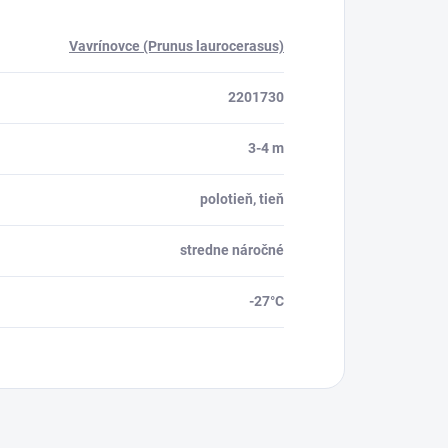
Vavrínovce (Prunus laurocerasus)
2201730
3-4 m
polotieň, tieň
stredne náročné
-27°C