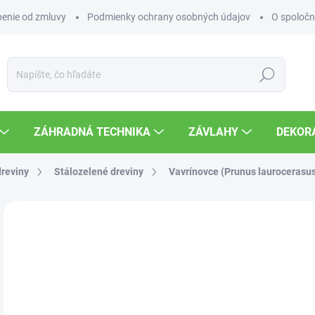
enie od zmluvy
Podmienky ochrany osobných údajov
O spoločn
Hľadať
ZÁHRADNÁ TECHNIKA
ZÁVLAHY
DEKOR
dreviny
Stálozelené dreviny
Vavrínovce (Prunus laurocerasu
Neohodnotené
Podrobnosti hodnotenia
6,
Jedn
SK
cena
MOŽ