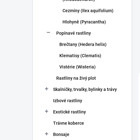
Cezmíny (Ilex aquifolium)
Hlohyně (Pyracantha)
Popínavé rastliny
Brečtany (Hedera helix)
Klematisy (Clematis)
Vistérie (Wisteria)
Rastliny na živý plot
Skalničky, trvalky, bylinky a trávy
Izbové rastliny
Exotické rastliny
Trávne koberce
Bonsaje