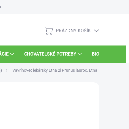
osti
Súťaže
UKSÚP
Kariéra
PRÁZDNY KOŠÍK
NÁKUPNÝ
KOŠÍK
ÁCIE
CHOVATEĽSKÉ POTREBY
BIO POTRAVINY
s)
Vavrínovec lekársky Etna 2l
Prunus lauroc. Etna
90 €
/ ks
otková
LADOM
:
NOSTI