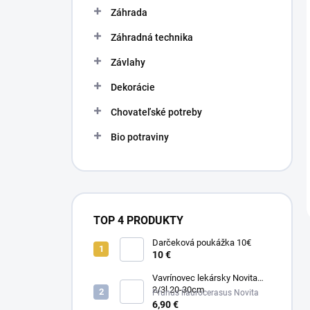
Záhrada
Záhradná technika
Závlahy
Dekorácie
Chovateľské potreby
Bio potraviny
TOP 4 PRODUKTY
Darčeková poukážka 10€
10 €
Vavrínovec lekársky Novita
2/3l 20-30cm
Prunus llaurocerasus Novita
6,90 €