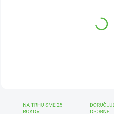
DOR
🌿
V
komp
lesk
plot
✅ v
tole
DETA
NA TRHU SME 25
DORUČUJ
ROKOV
OSOBNE