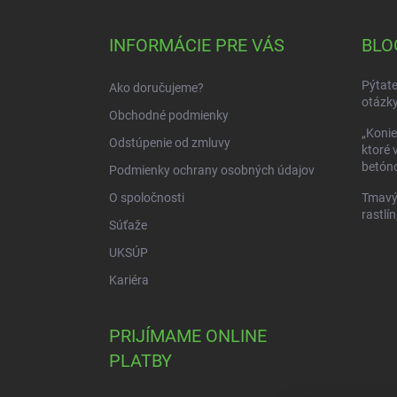
á
p
ä
INFORMÁCIE PRE VÁS
BLO
t
i
Pýtate
Ako doručujeme?
e
otázky
Obchodné podmienky
„Konie
Odstúpenie od zmluvy
ktoré 
betóno
Podmienky ochrany osobných údajov
O spoločnosti
Tmavý 
rastlín
Súťaže
UKSÚP
Kariéra
PRIJÍMAME ONLINE
PLATBY