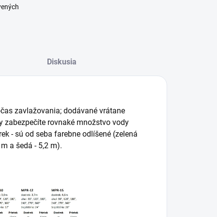
vených
Diskusia
očas zavlažovania; dodávané vrátane
dy zabezpečíte rovnaké množstvo vody
rek - sú od seba farebne odlíšené (zelená
6 m a šedá - 5,2 m).