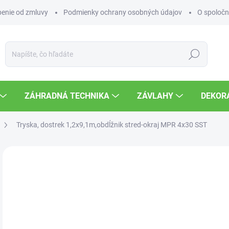
enie od zmluvy
Podmienky ochrany osobných údajov
O spoločn
Hľadať
ZÁHRADNÁ TECHNIKA
ZÁVLAHY
DEKOR
Tryska, dostrek 1,2x9,1m,obdĺžnik stred-okraj MPR 4x30 SST
Neohodnotené
Podrobnosti hodnotenia
ZNAČKA
2,
Jedn
SK
cena
MOŽ