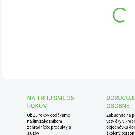
DOR
Trys
zav
DETA
NA TRHU SME 25
DORUČUJ
ROKOV
OSOBNE
Už 25 rokov dodávame
Zabudnite na 
našim zakazníkom
vetvičky v krab
zahradnícke produkty a
objednávku dor
služby
školený personá