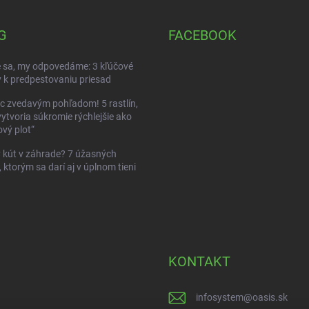
G
FACEBOOK
 sa, my odpovedáme: 3 kľúčové
 k predpestovaniu priesad
c zvedavým pohľadom! 5 rastlín,
vytvoria súkromie rýchlejšie ako
vý plot“
kút v záhrade? 7 úžasných
, ktorým sa darí aj v úplnom tieni
KONTAKT
infosystem
@
oasis.sk