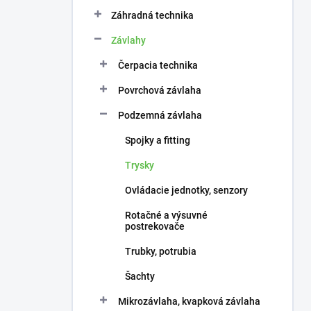
n
e
Záhradná technika
l
Závlahy
Čerpacia technika
Povrchová závlaha
Podzemná závlaha
Spojky a fitting
Trysky
Ovládacie jednotky, senzory
Rotačné a výsuvné
postrekovače
Trubky, potrubia
Šachty
Mikrozávlaha, kvapková závlaha