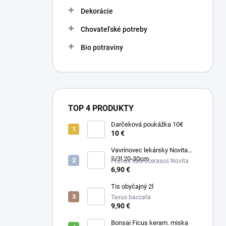
Dekorácie
Chovateľské potreby
Bio potraviny
TOP 4 PRODUKTY
Darčeková poukážka 10€
10 €
Vavrínovec lekársky Novita
2/3l 20-30cm
Prunus llaurocerasus Novita
6,90 €
Tis obyčajný 2l
Taxus baccata
9,90 €
Bonsai Ficus keram. miska