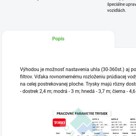
špeciálne upra
vozidlách.
Popis
Výhodou je možnosť nastavenia uhla (30-360st.) aj p
filtrov. Vďaka rovnomernému rozloženiu prúdiacej vo
na celej postrekovanej ploche. Trysky majú rôzny dost
- dostrek 2,4 m; modrá - 3 m; hnedá - 3,7 m; čierna - 4,