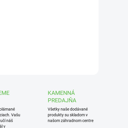
UČENIA
−
+
Pridať do košíka
ky pre statické postrekovače určené na
lažovanie všetkých plôch.
ILNÉ INFORMÁCIE
OPÝTAŤ SA
STRÁŽIŤ
EME
KAMENNÁ
PREDAJŇA
polámané
Všetky naše dodávané
iciach. Vašu
produkty su skladom v
učí náš
našom záhradnom centre
l v